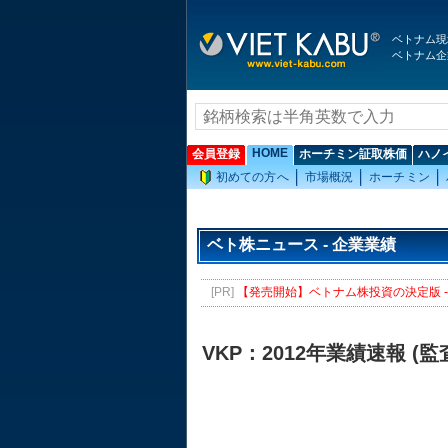
ベトナム現
ベトナム企
HOME
会員登録
ホーチミン証取株価
ハノ
初めての方へ
市場概況
ホーチミン
ベト株ニュース - 企業業績
[PR]
【発売開始】ベトナム株投資の決定版 - 
VKP：2012年業績速報 (監