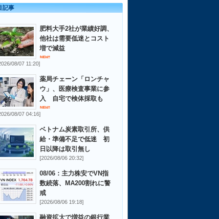
目記事
肥料大手2社が業績好調、
他社は需要低迷とコスト
増で減益
2026/08/07 11:20]
薬局チェーン「ロンチャ
ウ」、医療検査事業に参
入 自宅で検体採取も
2026/08/07 04:16]
ベトナム炭素取引所、供
給・準備不足で低迷 初
日以降は取引無し
[2026/08/06 20:32]
08/06：主力株安でVN指
数続落、MA200割れに警
戒
[2026/08/06 19:18]
融資拡大で増益の銀行業