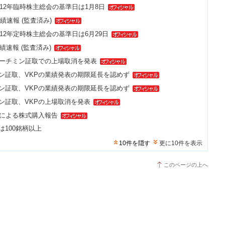
2012年臨時株主総会の基準日は1月8日
業績速報 (監査済み)
012年定時株主総会の基準日は6月29日
業績速報 (監査済み)
ホーチミン証取での上場取消を発表
ン証取、VKPの業績発表の期限延長を認めず
ン証取、VKPの業績発表の期限延長を認めず
ン証取、VKPの上場取消を発表
主による株式購入報告
100銘柄以上
10件を隠す
更に10件を表示
このページの上へ