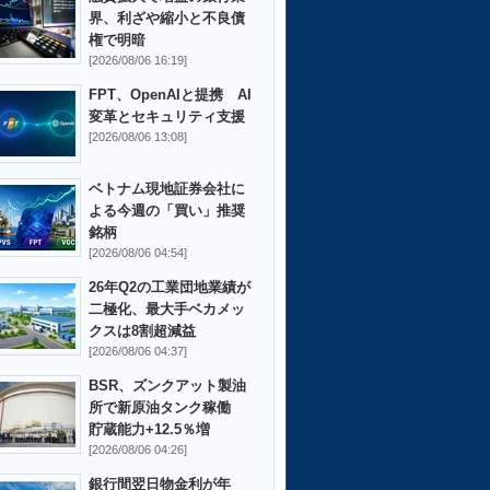
界、利ざや縮小と不良債
権で明暗
[2026/08/06 16:19]
FPT、OpenAIと提携 AI
変革とセキュリティ支援
[2026/08/06 13:08]
ベトナム現地証券会社に
よる今週の「買い」推奨
銘柄
[2026/08/06 04:54]
26年Q2の工業団地業績が
二極化、最大手ベカメッ
クスは8割超減益
[2026/08/06 04:37]
BSR、ズンクアット製油
所で新原油タンク稼働
貯蔵能力+12.5％増
[2026/08/06 04:26]
銀行間翌日物金利が年