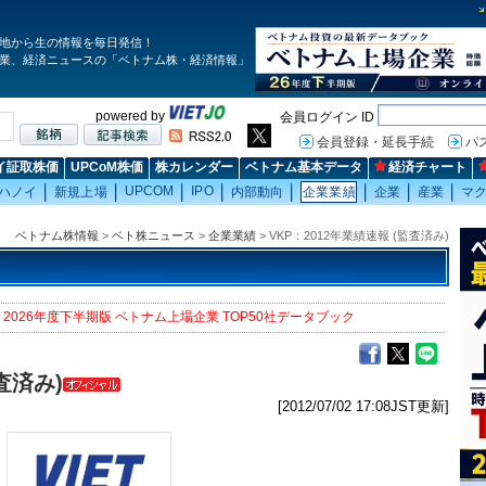
地から生の情報を毎日発信！
業、経済ニュースの「ベトナム株・経済情報」
powered by
会員ログイン ID
会員登録・延長手続
パ
イ証取株価
UPCoM株価
株カレンダー
ベトナム基本データ
経済チャート
UPCOM
IPO
ハノイ
新規上場
内部動向
企業業績
企業
産業
マ
ベトナム株情報
>
ベト株ニュース
>
企業業績
> VKP：2012年業績速報 (監査済み)
2026年度下半期版 ベトナム上場企業 TOP50社データブック
査済み)
[2012/07/02 17:08JST更新]