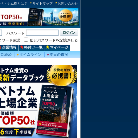
ベトナム株とは？
サイトマップ
お問い合わせ
パスワード
スワード確認
IDとパスワードを記憶させる
企業情報
格付け一覧
マイページ
クロ経済
●
タイムライン
●
本日の市況