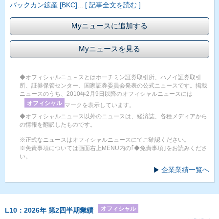
バックカン鉱産 [BKC]
...
[ 記事全文を読む ]
Myニュースに追加する
Myニュースを見る
◆オフィシャルニュ－スとはホーチミン証券取引所、ハノイ証券取引
所、証券保管センター、国家証券委員会発表の公式ニュースです。掲載
ニュースのうち、2010年2月9日以降のオフィシャルニュースには
オフィシャル
マークを表示しています。
◆オフィシャルニュース以外のニュースは、経済誌、各種メディアから
の情報を翻訳したものです。
※正式なニュースはオフィシャルニュースにてご確認ください。
※免責事項については画面右上MENU内の｢◆免責事項｣をお読みくださ
い。
企業業績一覧へ
オフィシャル
L10：2026年 第2四半期業績