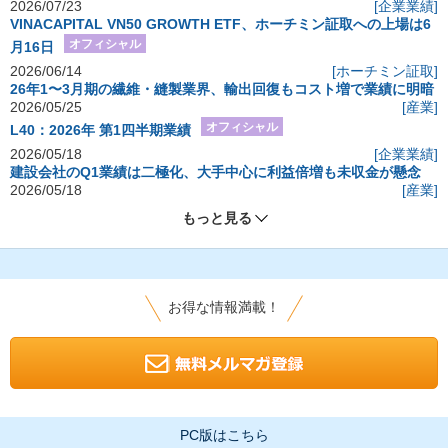
2026/07/23
[企業業績]
VINACAPITAL VN50 GROWTH ETF、ホーチミン証取への上場は6
オフィシャル
月16日
2026/06/14
[ホーチミン証取]
26年1〜3月期の繊維・縫製業界、輸出回復もコスト増で業績に明暗
2026/05/25
[産業]
オフィシャル
L40：2026年 第1四半期業績
2026/05/18
[企業業績]
建設会社のQ1業績は二極化、大手中心に利益倍増も未収金が懸念
2026/05/18
[産業]
もっと見る
お得な情報満載！
PC版はこちら