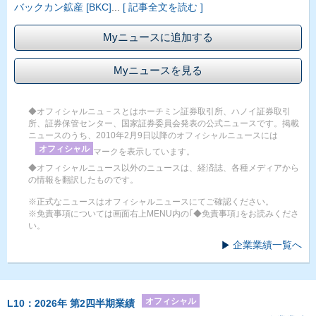
バックカン鉱産 [BKC]
...
[ 記事全文を読む ]
Myニュースに追加する
Myニュースを見る
◆オフィシャルニュ－スとはホーチミン証券取引所、ハノイ証券取引
所、証券保管センター、国家証券委員会発表の公式ニュースです。掲載
ニュースのうち、2010年2月9日以降のオフィシャルニュースには
オフィシャル
マークを表示しています。
◆オフィシャルニュース以外のニュースは、経済誌、各種メディアから
の情報を翻訳したものです。
※正式なニュースはオフィシャルニュースにてご確認ください。
※免責事項については画面右上MENU内の｢◆免責事項｣をお読みくださ
い。
企業業績一覧へ
オフィシャル
L10：2026年 第2四半期業績