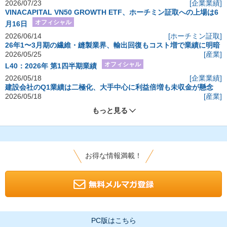
2026/07/23
[企業業績]
VINACAPITAL VN50 GROWTH ETF、ホーチミン証取への上場は6
オフィシャル
月16日
2026/06/14
[ホーチミン証取]
26年1〜3月期の繊維・縫製業界、輸出回復もコスト増で業績に明暗
2026/05/25
[産業]
オフィシャル
L40：2026年 第1四半期業績
2026/05/18
[企業業績]
建設会社のQ1業績は二極化、大手中心に利益倍増も未収金が懸念
2026/05/18
[産業]
もっと見る
お得な情報満載！
PC版はこちら