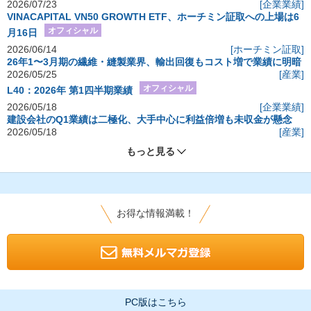
2026/07/23
[企業業績]
VINACAPITAL VN50 GROWTH ETF、ホーチミン証取への上場は6
オフィシャル
月16日
2026/06/14
[ホーチミン証取]
26年1〜3月期の繊維・縫製業界、輸出回復もコスト増で業績に明暗
2026/05/25
[産業]
オフィシャル
L40：2026年 第1四半期業績
2026/05/18
[企業業績]
建設会社のQ1業績は二極化、大手中心に利益倍増も未収金が懸念
2026/05/18
[産業]
もっと見る
お得な情報満載！
PC版はこちら