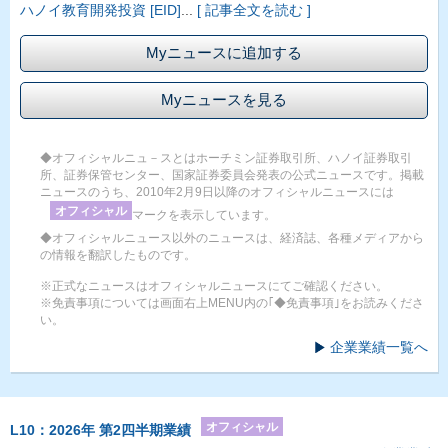
ハノイ教育開発投資 [EID]
...
[ 記事全文を読む ]
Myニュースに追加する
Myニュースを見る
◆オフィシャルニュ－スとはホーチミン証券取引所、ハノイ証券取引
所、証券保管センター、国家証券委員会発表の公式ニュースです。掲載
ニュースのうち、2010年2月9日以降のオフィシャルニュースには
オフィシャル
マークを表示しています。
◆オフィシャルニュース以外のニュースは、経済誌、各種メディアから
の情報を翻訳したものです。
※正式なニュースはオフィシャルニュースにてご確認ください。
※免責事項については画面右上MENU内の｢◆免責事項｣をお読みくださ
い。
企業業績一覧へ
オフィシャル
L10：2026年 第2四半期業績