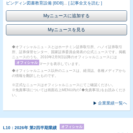
ビンディン図書教育設備 [BDB]
...
[ 記事全文を読む ]
Myニュースに追加する
Myニュースを見る
◆オフィシャルニュ－スとはホーチミン証券取引所、ハノイ証券取引
所、証券保管センター、国家証券委員会発表の公式ニュースです。掲載
ニュースのうち、2010年2月9日以降のオフィシャルニュースには
オフィシャル
マークを表示しています。
◆オフィシャルニュース以外のニュースは、経済誌、各種メディアから
の情報を翻訳したものです。
※正式なニュースはオフィシャルニュースにてご確認ください。
※免責事項については画面右上MENU内の｢◆免責事項｣をお読みくださ
い。
企業業績一覧へ
オフィシャル
L10：2026年 第2四半期業績