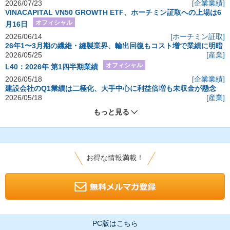
2026/07/23
[企業業績]
VINACAPITAL VN50 GROWTH ETF、ホーチミン証取への上場は6
オフィシャル
月16日
2026/06/14
[ホーチミン証取]
26年1〜3月期の繊維・縫製業界、輸出回復もコスト増で業績に明暗
2026/05/25
[産業]
オフィシャル
L40：2026年 第1四半期業績
2026/05/18
[企業業績]
建設会社のQ1業績は二極化、大手中心に利益倍増も未収金が懸念
2026/05/18
[産業]
もっと見る
お得な情報満載！
PC版はこちら