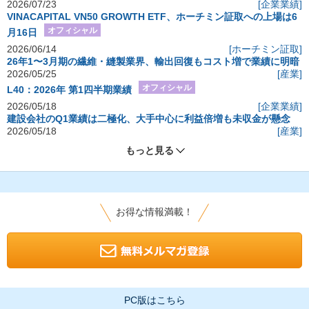
2026/07/23
[企業業績]
VINACAPITAL VN50 GROWTH ETF、ホーチミン証取への上場は6
オフィシャル
月16日
2026/06/14
[ホーチミン証取]
26年1〜3月期の繊維・縫製業界、輸出回復もコスト増で業績に明暗
2026/05/25
[産業]
オフィシャル
L40：2026年 第1四半期業績
2026/05/18
[企業業績]
建設会社のQ1業績は二極化、大手中心に利益倍増も未収金が懸念
2026/05/18
[産業]
もっと見る
お得な情報満載！
PC版はこちら