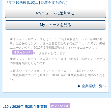
リラマ10機械 [L10]
...
[ 記事全文を読む ]
Myニュースに追加する
Myニュースを見る
◆オフィシャルニュ－スとはホーチミン証券取引所、ハノイ証券取引
所、証券保管センター、国家証券委員会発表の公式ニュースです。掲載
ニュースのうち、2010年2月9日以降のオフィシャルニュースには
オフィシャル
マークを表示しています。
◆オフィシャルニュース以外のニュースは、経済誌、各種メディアから
の情報を翻訳したものです。
※正式なニュースはオフィシャルニュースにてご確認ください。
※免責事項については画面右上MENU内の｢◆免責事項｣をお読みくださ
い。
企業業績一覧へ
オフィシャル
L10：2026年 第2四半期業績