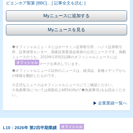
ビエンホア製菓 [BBC]
...
[ 記事全文を読む ]
Myニュースに追加する
Myニュースを見る
◆オフィシャルニュ－スとはホーチミン証券取引所、ハノイ証券取引
所、証券保管センター、国家証券委員会発表の公式ニュースです。掲載
ニュースのうち、2010年2月9日以降のオフィシャルニュースには
オフィシャル
マークを表示しています。
◆オフィシャルニュース以外のニュースは、経済誌、各種メディアから
の情報を翻訳したものです。
※正式なニュースはオフィシャルニュースにてご確認ください。
※免責事項については画面右上MENU内の｢◆免責事項｣をお読みくださ
い。
企業業績一覧へ
オフィシャル
L10：2026年 第2四半期業績