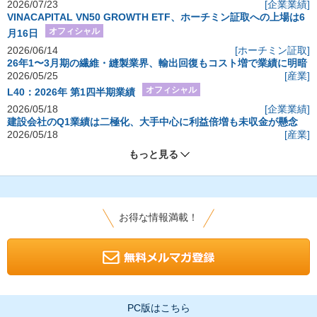
2026/07/23
[企業業績]
VINACAPITAL VN50 GROWTH ETF、ホーチミン証取への上場は6
オフィシャル
月16日
2026/06/14
[ホーチミン証取]
26年1〜3月期の繊維・縫製業界、輸出回復もコスト増で業績に明暗
2026/05/25
[産業]
オフィシャル
L40：2026年 第1四半期業績
2026/05/18
[企業業績]
建設会社のQ1業績は二極化、大手中心に利益倍増も未収金が懸念
2026/05/18
[産業]
もっと見る
お得な情報満載！
PC版はこちら