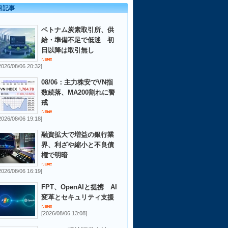
目記事
ベトナム炭素取引所、供
給・準備不足で低迷 初
日以降は取引無し
2026/08/06 20:32]
08/06：主力株安でVN指
数続落、MA200割れに警
戒
2026/08/06 19:18]
融資拡大で増益の銀行業
界、利ざや縮小と不良債
権で明暗
2026/08/06 16:19]
FPT、OpenAIと提携 AI
変革とセキュリティ支援
[2026/08/06 13:08]