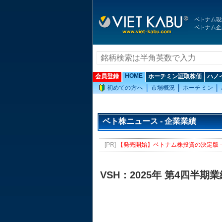
ベトナム現
ベトナム企
HOME
会員登録
ホーチミン証取株価
ハノ
初めての方へ
市場概況
ホーチミン
ベト株ニュース - 企業業績
[PR]
【発売開始】ベトナム株投資の決定版 - 
VSH：2025年 第4四半期業