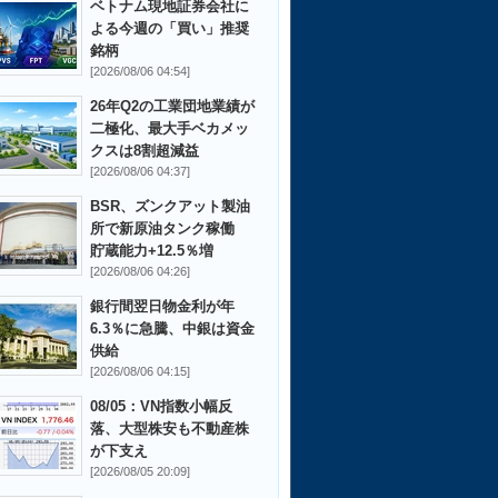
ベトナム現地証券会社に
よる今週の「買い」推奨
銘柄
[2026/08/06 04:54]
26年Q2の工業団地業績が
二極化、最大手ベカメッ
クスは8割超減益
[2026/08/06 04:37]
BSR、ズンクアット製油
所で新原油タンク稼働
貯蔵能力+12.5％増
[2026/08/06 04:26]
銀行間翌日物金利が年
6.3％に急騰、中銀は資金
供給
[2026/08/06 04:15]
08/05：VN指数小幅反
落、大型株安も不動産株
が下支え
[2026/08/05 20:09]