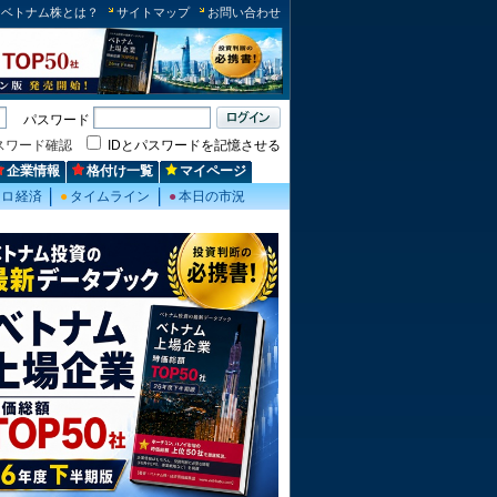
ベトナム株とは？
サイトマップ
お問い合わせ
パスワード
スワード確認
IDとパスワードを記憶させる
企業情報
格付け一覧
マイページ
クロ経済
●
タイムライン
●
本日の市況