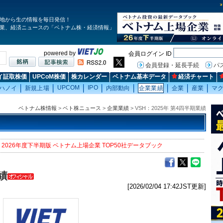
地から生の情報を毎日発信！
業、経済ニュースの「ベトナム株・経済情報」
powered by
会員ログイン ID
会員登録・延長手続
パ
イ証取株価
UPCoM株価
株カレンダー
ベトナム基本データ
経済チャート
UPCOM
IPO
ハノイ
新規上場
内部動向
企業業績
企業
産業
マ
ベトナム株情報
>
ベト株ニュース
>
企業業績
> VSH：2025年 第4四半期業績
2026年度下半期版 ベトナム上場企業 TOP50社データブック
績
[2026/02/04 17:42JST更新]