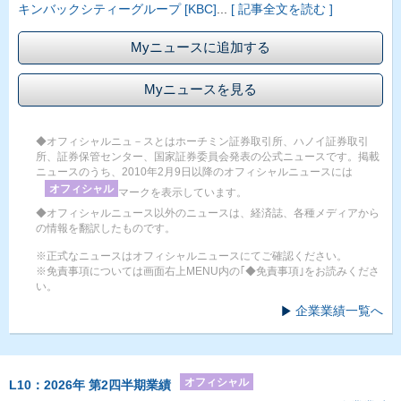
キンバックシティーグループ [KBC]
...
[ 記事全文を読む ]
Myニュースに追加する
Myニュースを見る
◆オフィシャルニュ－スとはホーチミン証券取引所、ハノイ証券取引
所、証券保管センター、国家証券委員会発表の公式ニュースです。掲載
ニュースのうち、2010年2月9日以降のオフィシャルニュースには
オフィシャル
マークを表示しています。
◆オフィシャルニュース以外のニュースは、経済誌、各種メディアから
の情報を翻訳したものです。
※正式なニュースはオフィシャルニュースにてご確認ください。
※免責事項については画面右上MENU内の｢◆免責事項｣をお読みくださ
い。
企業業績一覧へ
オフィシャル
L10：2026年 第2四半期業績