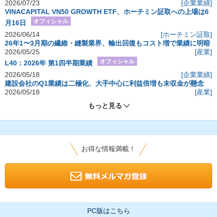
2026/07/23
[企業業績]
VINACAPITAL VN50 GROWTH ETF、ホーチミン証取への上場は6
オフィシャル
月16日
2026/06/14
[ホーチミン証取]
26年1〜3月期の繊維・縫製業界、輸出回復もコスト増で業績に明暗
2026/05/25
[産業]
オフィシャル
L40：2026年 第1四半期業績
2026/05/18
[企業業績]
建設会社のQ1業績は二極化、大手中心に利益倍増も未収金が懸念
2026/05/18
[産業]
もっと見る
お得な情報満載！
PC版はこちら