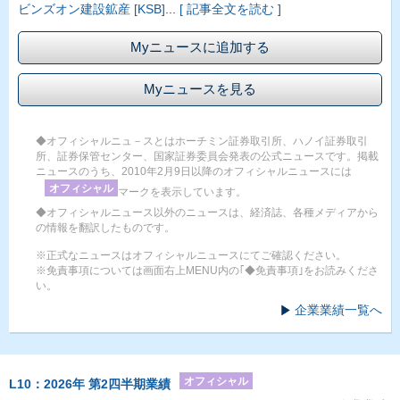
ビンズオン建設鉱産 [KSB]
...
[ 記事全文を読む ]
Myニュースに追加する
Myニュースを見る
◆オフィシャルニュ－スとはホーチミン証券取引所、ハノイ証券取引
所、証券保管センター、国家証券委員会発表の公式ニュースです。掲載
ニュースのうち、2010年2月9日以降のオフィシャルニュースには
オフィシャル
マークを表示しています。
◆オフィシャルニュース以外のニュースは、経済誌、各種メディアから
の情報を翻訳したものです。
※正式なニュースはオフィシャルニュースにてご確認ください。
※免責事項については画面右上MENU内の｢◆免責事項｣をお読みくださ
い。
企業業績一覧へ
オフィシャル
L10：2026年 第2四半期業績