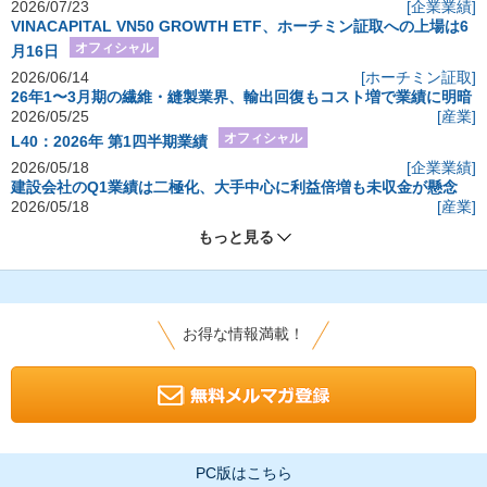
2026/07/23
[企業業績]
VINACAPITAL VN50 GROWTH ETF、ホーチミン証取への上場は6
オフィシャル
月16日
2026/06/14
[ホーチミン証取]
26年1〜3月期の繊維・縫製業界、輸出回復もコスト増で業績に明暗
2026/05/25
[産業]
オフィシャル
L40：2026年 第1四半期業績
2026/05/18
[企業業績]
建設会社のQ1業績は二極化、大手中心に利益倍増も未収金が懸念
2026/05/18
[産業]
もっと見る
お得な情報満載！
PC版はこちら