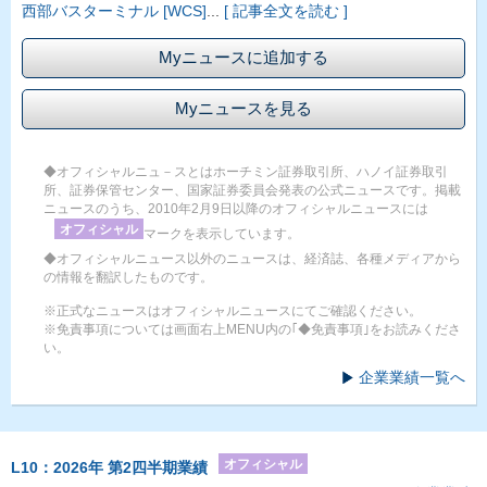
西部バスターミナル [WCS]
...
[ 記事全文を読む ]
Myニュースに追加する
Myニュースを見る
◆オフィシャルニュ－スとはホーチミン証券取引所、ハノイ証券取引
所、証券保管センター、国家証券委員会発表の公式ニュースです。掲載
ニュースのうち、2010年2月9日以降のオフィシャルニュースには
オフィシャル
マークを表示しています。
◆オフィシャルニュース以外のニュースは、経済誌、各種メディアから
の情報を翻訳したものです。
※正式なニュースはオフィシャルニュースにてご確認ください。
※免責事項については画面右上MENU内の｢◆免責事項｣をお読みくださ
い。
企業業績一覧へ
オフィシャル
L10：2026年 第2四半期業績