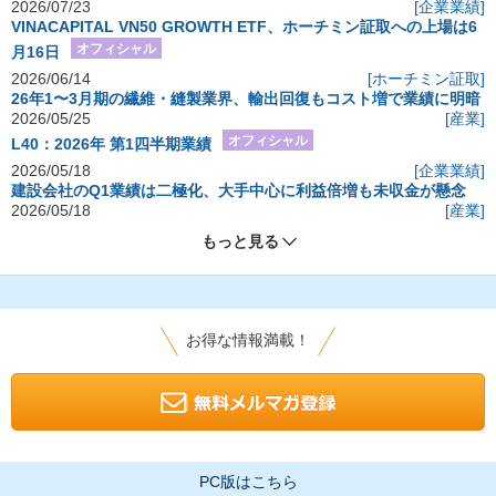
2026/07/23
[企業業績]
VINACAPITAL VN50 GROWTH ETF、ホーチミン証取への上場は6
オフィシャル
月16日
2026/06/14
[ホーチミン証取]
26年1〜3月期の繊維・縫製業界、輸出回復もコスト増で業績に明暗
2026/05/25
[産業]
オフィシャル
L40：2026年 第1四半期業績
2026/05/18
[企業業績]
建設会社のQ1業績は二極化、大手中心に利益倍増も未収金が懸念
2026/05/18
[産業]
もっと見る
お得な情報満載！
PC版はこちら