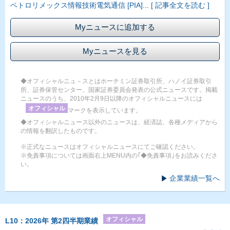
ペトロリメックス情報技術電気通信 [PIA]
...
[ 記事全文を読む ]
Myニュースに追加する
Myニュースを見る
◆オフィシャルニュ－スとはホーチミン証券取引所、ハノイ証券取引
所、証券保管センター、国家証券委員会発表の公式ニュースです。掲載
ニュースのうち、2010年2月9日以降のオフィシャルニュースには
オフィシャル
マークを表示しています。
◆オフィシャルニュース以外のニュースは、経済誌、各種メディアから
の情報を翻訳したものです。
※正式なニュースはオフィシャルニュースにてご確認ください。
※免責事項については画面右上MENU内の｢◆免責事項｣をお読みくださ
い。
企業業績一覧へ
オフィシャル
L10：2026年 第2四半期業績