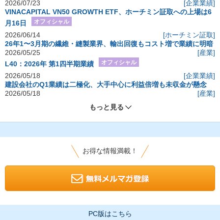
2026/07/23
[企業業績]
VINACAPITAL VN50 GROWTH ETF、ホーチミン証取への上場は6
オフィシャル
月16日
2026/06/14
[ホーチミン証取]
26年1〜3月期の繊維・縫製業界、輸出回復もコスト増で業績に明暗
2026/05/25
[産業]
オフィシャル
L40：2026年 第1四半期業績
2026/05/18
[企業業績]
建設会社のQ1業績は二極化、大手中心に利益倍増も未収金が懸念
2026/05/18
[産業]
もっと見る
お得な情報満載！
PC版はこちら