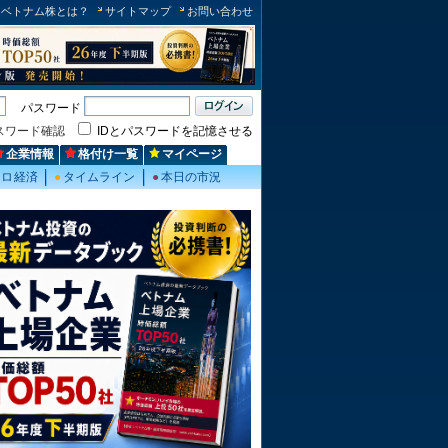
ベトナム株とは？
サイトマップ
お問い合わせ
パスワード
スワード確認
IDとパスワードを記憶させる
企業情報
格付け一覧
マイページ
クロ経済
●
タイムライン
●
本日の市況