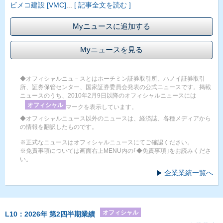
ビメコ建設 [VMC]
...
[ 記事全文を読む ]
Myニュースに追加する
Myニュースを見る
◆オフィシャルニュ－スとはホーチミン証券取引所、ハノイ証券取引
所、証券保管センター、国家証券委員会発表の公式ニュースです。掲載
ニュースのうち、2010年2月9日以降のオフィシャルニュースには
オフィシャル
マークを表示しています。
◆オフィシャルニュース以外のニュースは、経済誌、各種メディアから
の情報を翻訳したものです。
※正式なニュースはオフィシャルニュースにてご確認ください。
※免責事項については画面右上MENU内の｢◆免責事項｣をお読みくださ
い。
企業業績一覧へ
オフィシャル
L10：2026年 第2四半期業績