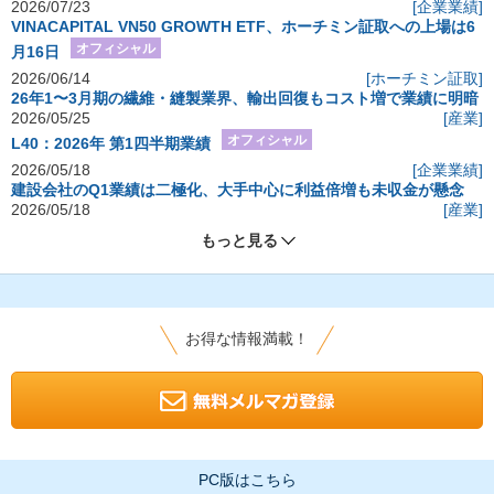
2026/07/23
[企業業績]
VINACAPITAL VN50 GROWTH ETF、ホーチミン証取への上場は6
オフィシャル
月16日
2026/06/14
[ホーチミン証取]
26年1〜3月期の繊維・縫製業界、輸出回復もコスト増で業績に明暗
2026/05/25
[産業]
オフィシャル
L40：2026年 第1四半期業績
2026/05/18
[企業業績]
建設会社のQ1業績は二極化、大手中心に利益倍増も未収金が懸念
2026/05/18
[産業]
もっと見る
お得な情報満載！
PC版はこちら