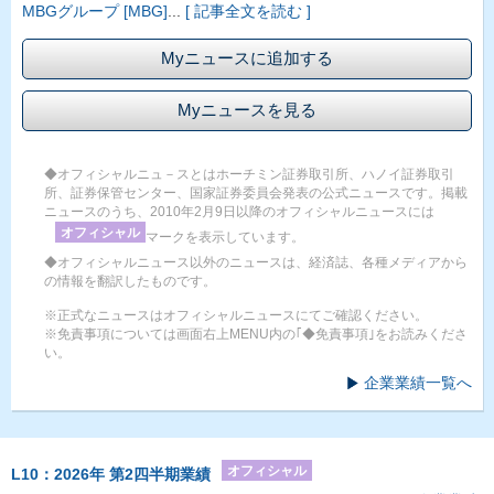
MBGグループ [MBG]
...
[ 記事全文を読む ]
Myニュースに追加する
Myニュースを見る
◆オフィシャルニュ－スとはホーチミン証券取引所、ハノイ証券取引
所、証券保管センター、国家証券委員会発表の公式ニュースです。掲載
ニュースのうち、2010年2月9日以降のオフィシャルニュースには
オフィシャル
マークを表示しています。
◆オフィシャルニュース以外のニュースは、経済誌、各種メディアから
の情報を翻訳したものです。
※正式なニュースはオフィシャルニュースにてご確認ください。
※免責事項については画面右上MENU内の｢◆免責事項｣をお読みくださ
い。
企業業績一覧へ
オフィシャル
L10：2026年 第2四半期業績