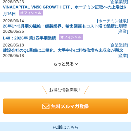
2026/07/23
[企業業績]
VINACAPITAL VN50 GROWTH ETF、ホーチミン証取への上場は6
オフィシャル
月16日
2026/06/14
[ホーチミン証取]
26年1〜3月期の繊維・縫製業界、輸出回復もコスト増で業績に明暗
2026/05/25
[産業]
オフィシャル
L40：2026年 第1四半期業績
2026/05/18
[企業業績]
建設会社のQ1業績は二極化、大手中心に利益倍増も未収金が懸念
2026/05/18
[産業]
もっと見る
お得な情報満載！
PC版はこちら