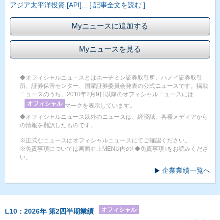
アジア太平洋投資 [API]
...
[ 記事全文を読む ]
Myニュースに追加する
Myニュースを見る
◆オフィシャルニュ－スとはホーチミン証券取引所、ハノイ証券取引
所、証券保管センター、国家証券委員会発表の公式ニュースです。掲載
ニュースのうち、2010年2月9日以降のオフィシャルニュースには
オフィシャル
マークを表示しています。
◆オフィシャルニュース以外のニュースは、経済誌、各種メディアから
の情報を翻訳したものです。
※正式なニュースはオフィシャルニュースにてご確認ください。
※免責事項については画面右上MENU内の｢◆免責事項｣をお読みくださ
い。
企業業績一覧へ
オフィシャル
L10：2026年 第2四半期業績