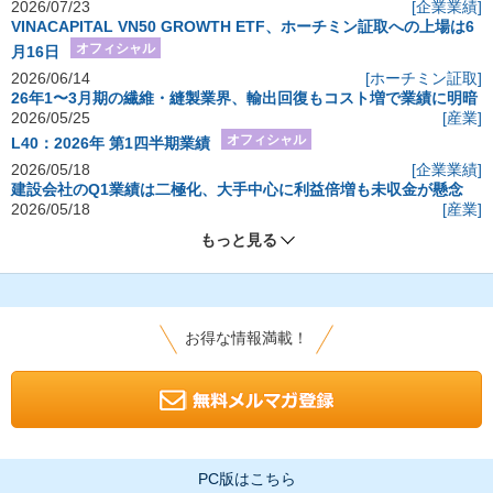
2026/07/23
[企業業績]
VINACAPITAL VN50 GROWTH ETF、ホーチミン証取への上場は6
オフィシャル
月16日
2026/06/14
[ホーチミン証取]
26年1〜3月期の繊維・縫製業界、輸出回復もコスト増で業績に明暗
2026/05/25
[産業]
オフィシャル
L40：2026年 第1四半期業績
2026/05/18
[企業業績]
建設会社のQ1業績は二極化、大手中心に利益倍増も未収金が懸念
2026/05/18
[産業]
もっと見る
お得な情報満載！
PC版はこちら