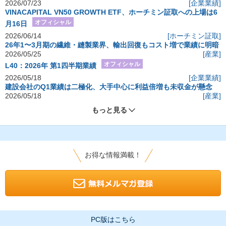
2026/07/23
[企業業績]
VINACAPITAL VN50 GROWTH ETF、ホーチミン証取への上場は6
オフィシャル
月16日
2026/06/14
[ホーチミン証取]
26年1〜3月期の繊維・縫製業界、輸出回復もコスト増で業績に明暗
2026/05/25
[産業]
オフィシャル
L40：2026年 第1四半期業績
2026/05/18
[企業業績]
建設会社のQ1業績は二極化、大手中心に利益倍増も未収金が懸念
2026/05/18
[産業]
もっと見る
お得な情報満載！
PC版はこちら