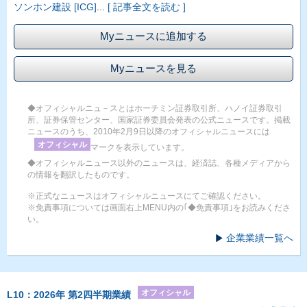
ソンホン建設 [ICG]
...
[ 記事全文を読む ]
Myニュースに追加する
Myニュースを見る
◆オフィシャルニュ－スとはホーチミン証券取引所、ハノイ証券取引
所、証券保管センター、国家証券委員会発表の公式ニュースです。掲載
ニュースのうち、2010年2月9日以降のオフィシャルニュースには
オフィシャル
マークを表示しています。
◆オフィシャルニュース以外のニュースは、経済誌、各種メディアから
の情報を翻訳したものです。
※正式なニュースはオフィシャルニュースにてご確認ください。
※免責事項については画面右上MENU内の｢◆免責事項｣をお読みくださ
い。
企業業績一覧へ
オフィシャル
L10：2026年 第2四半期業績