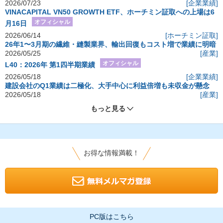
2026/07/23
[企業業績]
VINACAPITAL VN50 GROWTH ETF、ホーチミン証取への上場は6
オフィシャル
月16日
2026/06/14
[ホーチミン証取]
26年1〜3月期の繊維・縫製業界、輸出回復もコスト増で業績に明暗
2026/05/25
[産業]
オフィシャル
L40：2026年 第1四半期業績
2026/05/18
[企業業績]
建設会社のQ1業績は二極化、大手中心に利益倍増も未収金が懸念
2026/05/18
[産業]
もっと見る
お得な情報満載！
PC版はこちら