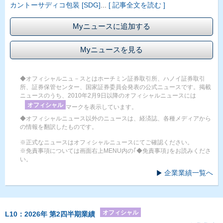
カントーサディコ包装 [SDG]
...
[ 記事全文を読む ]
Myニュースに追加する
Myニュースを見る
◆オフィシャルニュ－スとはホーチミン証券取引所、ハノイ証券取引
所、証券保管センター、国家証券委員会発表の公式ニュースです。掲載
ニュースのうち、2010年2月9日以降のオフィシャルニュースには
オフィシャル
マークを表示しています。
◆オフィシャルニュース以外のニュースは、経済誌、各種メディアから
の情報を翻訳したものです。
※正式なニュースはオフィシャルニュースにてご確認ください。
※免責事項については画面右上MENU内の｢◆免責事項｣をお読みくださ
い。
企業業績一覧へ
オフィシャル
L10：2026年 第2四半期業績