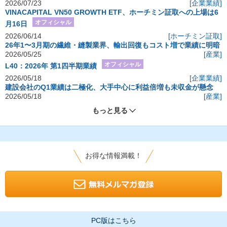
2026/07/23
[企業業績]
VINACAPITAL VN50 GROWTH ETF、ホーチミン証取への上場は6
オフィシャル
月16日
2026/06/14
[ホーチミン証取]
26年1〜3月期の繊維・縫製業界、輸出回復もコスト増で業績に明暗
2026/05/25
[産業]
オフィシャル
L40：2026年 第1四半期業績
2026/05/18
[企業業績]
建設会社のQ1業績は二極化、大手中心に利益倍増も未収金が懸念
2026/05/18
[産業]
もっと見る
お得な情報満載！
PC版はこちら