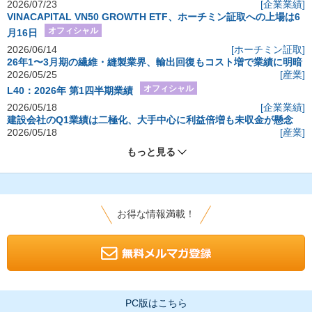
2026/07/23
[企業業績]
VINACAPITAL VN50 GROWTH ETF、ホーチミン証取への上場は6
オフィシャル
月16日
2026/06/14
[ホーチミン証取]
26年1〜3月期の繊維・縫製業界、輸出回復もコスト増で業績に明暗
2026/05/25
[産業]
オフィシャル
L40：2026年 第1四半期業績
2026/05/18
[企業業績]
建設会社のQ1業績は二極化、大手中心に利益倍増も未収金が懸念
2026/05/18
[産業]
もっと見る
お得な情報満載！
PC版はこちら