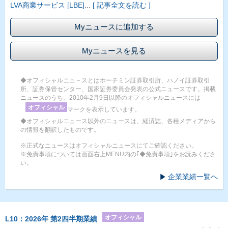
LVA商業サービス [LBE]
...
[ 記事全文を読む ]
Myニュースに追加する
Myニュースを見る
◆オフィシャルニュ－スとはホーチミン証券取引所、ハノイ証券取引
所、証券保管センター、国家証券委員会発表の公式ニュースです。掲載
ニュースのうち、2010年2月9日以降のオフィシャルニュースには
オフィシャル
マークを表示しています。
◆オフィシャルニュース以外のニュースは、経済誌、各種メディアから
の情報を翻訳したものです。
※正式なニュースはオフィシャルニュースにてご確認ください。
※免責事項については画面右上MENU内の｢◆免責事項｣をお読みくださ
い。
企業業績一覧へ
オフィシャル
L10：2026年 第2四半期業績