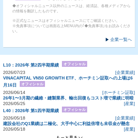
◆オフィシャルニュース以外のニュースは、経済誌、各種メディアから
の情報を翻訳したものです。
※正式なニュースはオフィシャルニュースにてご確認ください。
※免責事項については画面右上MENU内の｢◆免責事項｣をお読みくださ
い。
企業一覧へ
オフィシャル
L10：2026年 第2四半期業績
2026/07/23
[企業業績]
VINACAPITAL VN50 GROWTH ETF、ホーチミン証取への上場は6
オフィシャル
月16日
2026/06/14
[ホーチミン証取]
26年1〜3月期の繊維・縫製業界、輸出回復もコスト増で業績に明暗
2026/05/25
[産業]
オフィシャル
L40：2026年 第1四半期業績
2026/05/18
[企業業績]
建設会社のQ1業績は二極化、大手中心に利益倍増も未収金が懸念
2026/05/18
[産業]
もっと見る