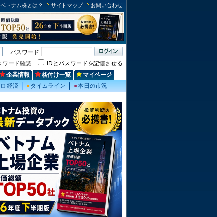
ベトナム株とは？
サイトマップ
お問い合わせ
パスワード
スワード確認
IDとパスワードを記憶させる
企業情報
格付け一覧
マイページ
クロ経済
●
タイムライン
●
本日の市況