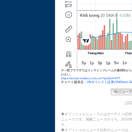
※一部ブラウザではインラインフレームの脆弱性から
ださい。
https://dchart.vndirect.com.vn/?symbol=FPT
チャート提供元：
VNダイレクト証券(VNDirect Securi
[2
◆オフィシャルニュ－スとはホーチミン証券
ニュースです。掲載ニュースのうち、2010
す。
◆オフィシャルニュース以外のニュースは、