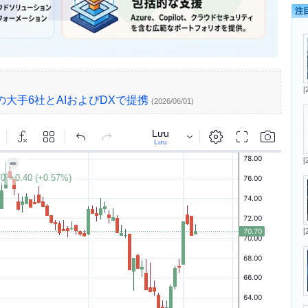
注
[
の大手6社とAIおよびDXで提携
(2026/06/01)
[
[