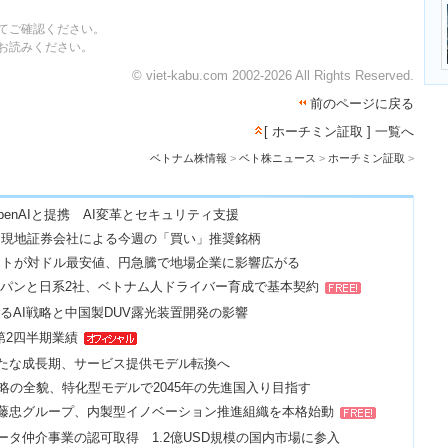
てご確認ください。
をお読みください。
© viet-kabu.com 2002-2026 All Rights Reserved.
前のページに戻る
[ ホーチミン証取 ] 一覧へ
ベトナム株情報
>
ベト株ニュース
>
ホーチミン証取
>
OpenAIと提携 AI変革とセキュリティ支援
ム現地証券会社による今週の「買い」推奨銘柄
ートが対ドル最安値、円急騰で地場企業に影響広がる
ャパンと日系2社、ベトナム人ドライバー育成で基本契約
語るAI戦略と中国製DUV露光装置開発の影響
 第2四半期業績
の新たな成長期、サービス提供モデル転換へ
戦略の全貌、特化型モデルで2045年の先進国入り目指す
伊藤忠グループ、内製型イノベーション推進組織を本格始動
データ仲介事業の認可取得 1.2億USD規模の国内市場に参入