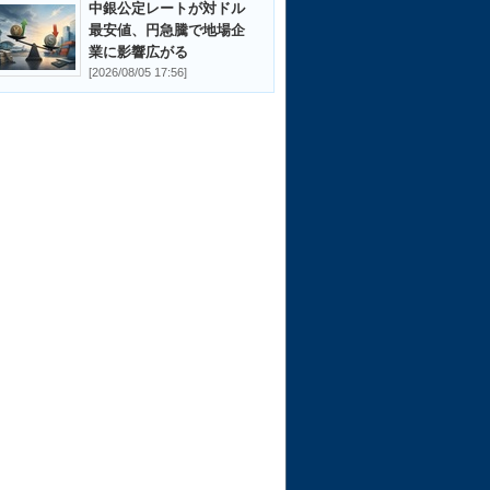
中銀公定レートが対ドル
最安値、円急騰で地場企
業に影響広がる
[2026/08/05 17:56]