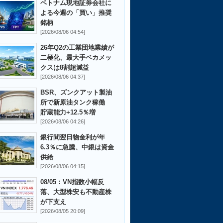
ベトナム現地証券会社に
よる今週の「買い」推奨
銘柄
[2026/08/06 04:54]
26年Q2の工業団地業績が
二極化、最大手ベカメッ
クスは8割超減益
[2026/08/06 04:37]
BSR、ズンクアット製油
所で新原油タンク稼働
貯蔵能力+12.5％増
[2026/08/06 04:26]
銀行間翌日物金利が年
6.3％に急騰、中銀は資金
供給
[2026/08/06 04:15]
08/05：VN指数小幅反
落、大型株安も不動産株
が下支え
[2026/08/05 20:09]