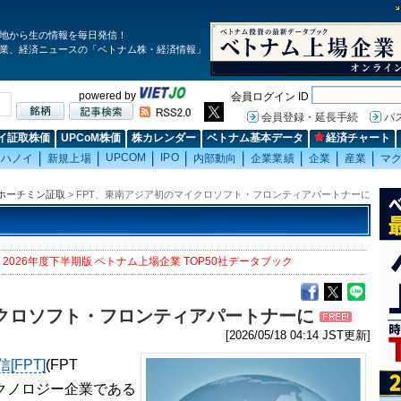
地から生の情報を毎日発信！
業、経済ニュースの「ベトナム株・経済情報」
powered by
会員ログイン ID
会員登録・延長手続
パ
イ証取株価
UPCoM株価
株カレンダー
ベトナム基本データ
経済チャート
UPCOM
IPO
ハノイ
新規上場
内部動向
企業業績
企業
産業
マ
ホーチミン証取
> FPT、東南アジア初のマイクロソフト・フロンティアパートナーに
2026年度下半期版 ベトナム上場企業 TOP50社データブック
イクロソフト・フロンティアパートナーに
[
2026/05/18 04:14 JST更新]
[FPT]
(FPT
のテクノロジー企業である