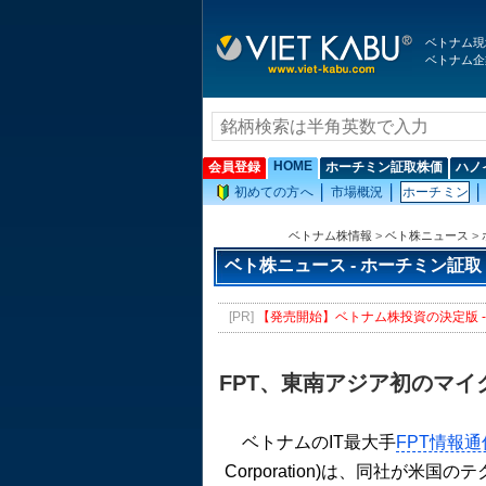
ベトナム現
ベトナム企
HOME
会員登録
ホーチミン証取株価
ハノ
初めての方へ
市場概況
ホーチミン
ベトナム株情報
>
ベト株ニュース
>
ベト株ニュース - ホーチミン証取
[PR]
【発売開始】ベトナム株投資の決定版 - 
FPT、東南アジア初のマ
ベトナムのIT最大手
FPT情報通信
Corporation)は、同社が米国