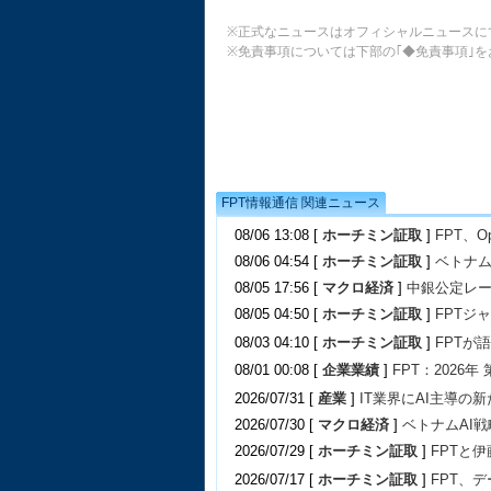
※正式なニュースはオフィシャルニュースに
※免責事項については下部の｢◆免責事項｣
FPT情報通信 関連ニュース
08/06 13:08 [
ホーチミン証取
]
FPT、
08/06 04:54 [
ホーチミン証取
]
ベトナ
08/05 17:56 [
マクロ経済
]
中銀公定レ
08/05 04:50 [
ホーチミン証取
]
FPTジ
08/03 04:10 [
ホーチミン証取
]
FPTが
08/01 00:08 [
企業業績
]
FPT：2026年
2026/07/31 [
産業
]
IT業界にAI主導
2026/07/30 [
マクロ経済
]
ベトナムAI
2026/07/29 [
ホーチミン証取
]
FPTと
2026/07/17 [
ホーチミン証取
]
FPT、