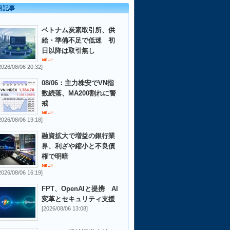
目記事
ベトナム炭素取引所、供
給・準備不足で低迷 初
日以降は取引無し
2026/08/06 20:32]
08/06：主力株安でVN指
数続落、MA200割れに警
戒
2026/08/06 19:18]
融資拡大で増益の銀行業
界、利ざや縮小と不良債
権で明暗
2026/08/06 16:19]
FPT、OpenAIと提携 AI
変革とセキュリティ支援
[2026/08/06 13:08]