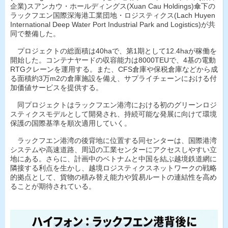
企業)スアンカウ・ホールディングス(Xuan Cau Holdings)傘下の
ラックフエン国際深海港工業団地・ロジスティクス(Lach Huyen
International Deep Water Port Industrial Park and Logistics)が共
同で整備した。
プロジェクトの総面積は40haで、第1期として12.4haが稼働を
開始した。コンテナヤードの収容能力は8000TEUで、4基の電動
RTGクレーンを運用する。また、CFS倉庫や保税倉庫などから成
る面積約3万m2の倉庫施設を備え、サプライチェーンにおける付
加価値サービスを提供する。
同プロジェクトはラックフエン港湾における初のグリーンロジ
スティクスモデルとして開発され、持続可能な発展に向けて環境
保護の国際基準を順次適用していく。
ラックフエン港湾の後背地に位置する同センターは、国際港湾
システムや高速道路、周辺の工業センターにアクセスしやすい立
地にある。さらに、計画中のベトナムと中国を結ぶ越境鉄道網に
隣接する利点を生かし、越境ロジスティクスネットワークの戦略
的拠点として、貨物の積み替え能力や貿易ルートの連結性を高め
ることが期待されている。