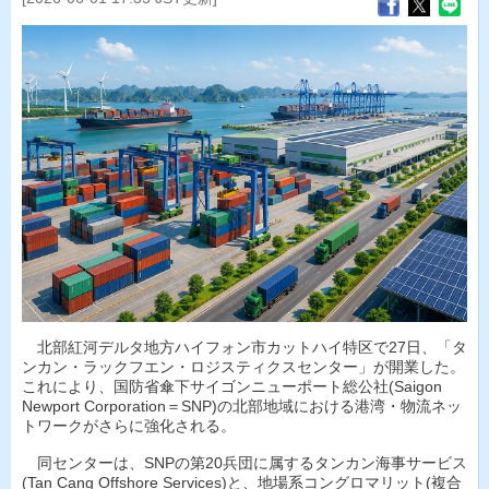
北部紅河デルタ地方ハイフォン市カットハイ特区で27日、「タ
ンカン・ラックフエン・ロジスティクスセンター」が開業した。
これにより、国防省傘下サイゴンニューポート総公社(Saigon
Newport Corporation＝SNP)の北部地域における港湾・物流ネッ
トワークがさらに強化される。
同センターは、SNPの第20兵団に属するタンカン海事サービス
(Tan Cang Offshore Services)と、地場系コングロマリット(複合