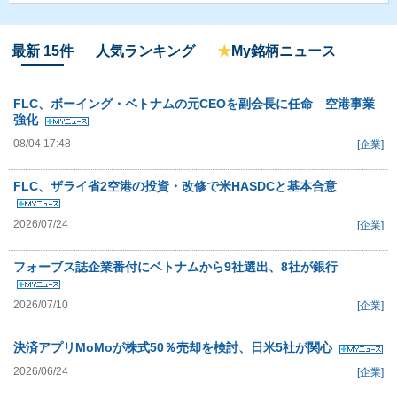
最新 15件
人気ランキング
★
My銘柄ニュース
FLC、ボーイング・ベトナムの元CEOを副会長に任命 空港事業
強化
08/04 17:48
[企業]
FLC、ザライ省2空港の投資・改修で米HASDCと基本合意
2026/07/24
[企業]
フォーブス誌企業番付にベトナムから9社選出、8社が銀行
2026/07/10
[企業]
決済アプリMoMoが株式50％売却を検討、日米5社が関心
2026/06/24
[企業]