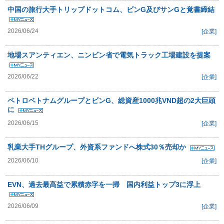
中国の旅行大手トリップドットコム、ビンG及びサンGと覚書締結
2026/06/24
[企業]
地場スアンティエン、ニンビン省で電気トラック工場建設を提案
2026/06/22
[企業]
ペトロベトナムグループとビンG、総資産1000兆VND超の2大巨頭
に
2026/06/15
[企業]
乳業大手THグループ、外資系ファンドへ株式30％売却か
2026/06/10
[企業]
EVN、過去最高益で累積赤字を一掃 国内利益トップ3に浮上
2026/06/09
[企業]