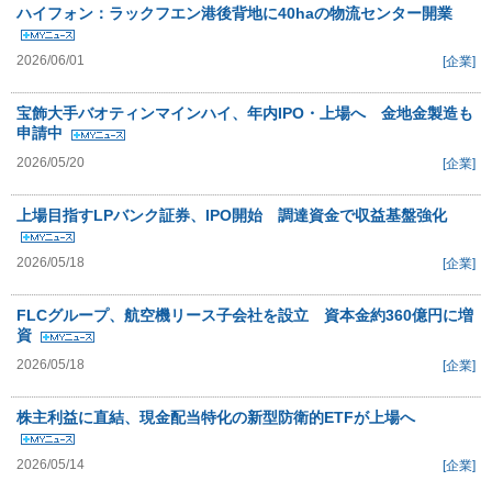
ハイフォン：ラックフエン港後背地に40haの物流センター開業
2026/06/01
[企業]
宝飾大手バオティンマインハイ、年内IPO・上場へ 金地金製造も
申請中
2026/05/20
[企業]
上場目指すLPバンク証券、IPO開始 調達資金で収益基盤強化
2026/05/18
[企業]
FLCグループ、航空機リース子会社を設立 資本金約360億円に増
資
2026/05/18
[企業]
株主利益に直結、現金配当特化の新型防衛的ETFが上場へ
2026/05/14
[企業]