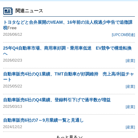
関連ニュース
トヨタなどと合弁展開のVEAM、16年前の法人税過少申告で追徴課
税
Free
2026/06/12
[UPCOM関連]
25年Q4自動車市場、商用車好調・乗用車低迷 EV競争で構造転換
へ
2026/02/23
[産業]
自動車販売4社のQ1業績、TMT自動車が好調維持 売上高/利益チャ
ート
2025/05/22
[産業]
自動車販売6社のQ4業績、登録料引下げで過半数が増益
2025/03/13
[産業]
自動車販売6社の7～9月業績一覧と見通し
2024/12/12
[産業]
もっと見る