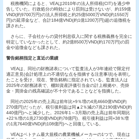
税務機関によると、VEAは2010年の法人所得税(CIT)を過少申
告していた。行政処分の時効により罰則は受けないが、約159億
VND(約9700万円)の法人所得税と約25億5000万VND(約1550万
円)の延滞金など、合計184億VND(約1億1200万円)超の追徴税を
課された。
さらに、子会社からの貸付利息収入に関する税務義務を完全に
特定していなかったとして、約2億8500万VND(約170万円)の罰
金や追徴金なども課された。
警告銘柄指定と直近の業績
VEAは、同社の財務諸表について監査法人が3年連続で限定付
適正意見(会計処理上の不適切な点を指摘する注意事項)を表明し
たことを受け、現在、警告銘柄に指定されている。監査法人は
2025年の財務諸表で、棚卸資産評価引当金の計上根拠や、売掛
金・買掛金の残高確認が不十分であることなどを指摘した。
同社の2025年の売上高は前年比+9％増の4兆4660億VND(約
270億円)だったが、税引後利益は同▲2％減の7兆2190億VND(約
440億円)へと減少した。2026年1～3月期の売上高は前年同期比
+22％増の1兆2730億VND(約78億円)、税引後利益は同+38％増
の1兆7640億VND(約108億円)へと回復している。
VEAはベトナム最大規模の農業機械メーカーの1つで、現在は