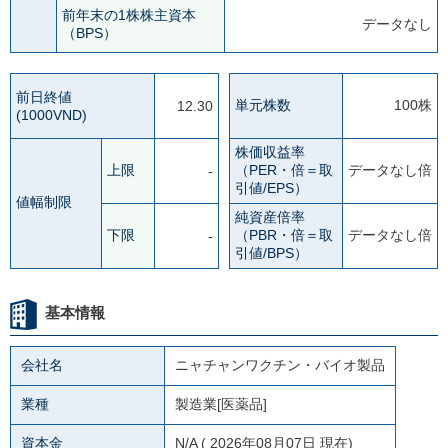
前年末の1株株主資本
データなし
（BPS）
前日終値
単元株数
100株
12.30
(1000VND)
株価収益率
上限
（PER・倍＝取
データなし倍
-
引値/EPS）
値幅制限
純資産倍率
下限
（PBR・倍＝取
データなし倍
-
引値/BPS）
基本情報
会社名
ニャチャンワクチン・バイオ製品
業種
製造業[医薬品]
資本金
N/A
( 2026年08月07日 現在)