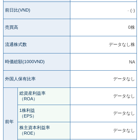
前日比(VND)
-
(
-
)
売買高
0株
流通株式数
データなし株
時価総額(1000VND)
NA
外国人保有比率
データなし
総資産利益率
データなし
（ROA）
1株利益
データなし
（EPS）
前年
株主資本利益率
データなし
（ROE）