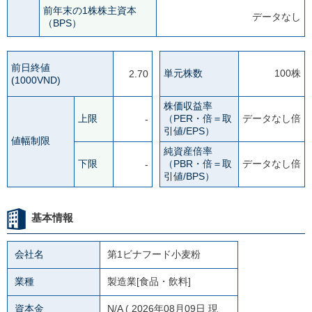
前年末の1株株主資本
データなし
（BPS）
前日終値
単元株数
100株
2.70
(1000VND)
株価収益率
上限
（PER・倍＝取
データなし倍
-
引値/EPS）
値幅制限
純資産倍率
下限
（PBR・倍＝取
データなし倍
-
引値/BPS）
基本情報
会社名
第1ビナフード小麦粉
業種
製造業[食品・飲料]
資本金
N/A
( 2026年08月09日 現