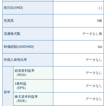
前日比(VND)
-
(
-
)
売買高
0株
流通株式数
データなし株
時価総額(1000VND)
NA
外国人保有比率
データなし
総資産利益率
データなし
（ROA）
1株利益
データなし
（EPS）
前年
株主資本利益率
データなし
（ROE）