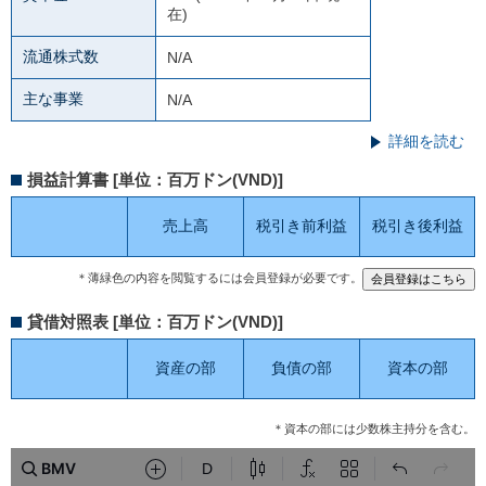
在)
流通株式数
N/A
主な事業
N/A
詳細を読む
損益計算書 [単位：百万ドン(VND)]
売上高
税引き前利益
税引き後利益
＊薄緑色の内容を閲覧するには会員登録が必要です。
貸借対照表 [単位：百万ドン(VND)]
資産の部
負債の部
資本の部
＊資本の部には少数株主持分を含む。