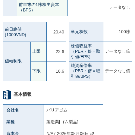
前年末の1株株主資本
データなし
（BPS）
前日終値
単元株数
100株
20.40
(1000VND)
株価収益率
上限
（PER・倍＝取
データなし倍
22.6
引値/EPS）
値幅制限
純資産倍率
下限
（PBR・倍＝取
データなし倍
18.6
引値/BPS）
基本情報
会社名
バリアゴム
業種
製造業[ゴム製品]
資本金
N/A
( 2026年08月06日 現