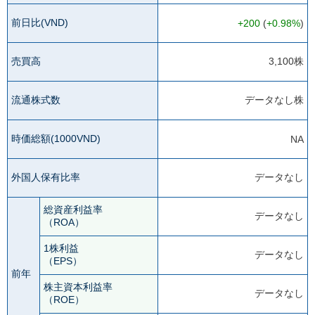
前日比(VND)
+200
(
+0.98%
)
売買高
3,100株
流通株式数
データなし株
時価総額(1000VND)
NA
外国人保有比率
データなし
総資産利益率
データなし
（ROA）
1株利益
データなし
（EPS）
前年
株主資本利益率
データなし
（ROE）