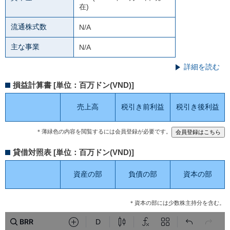
在)
流通株式数
N/A
主な事業
N/A
詳細を読む
損益計算書 [単位：百万ドン(VND)]
売上高
税引き前利益
税引き後利益
＊薄緑色の内容を閲覧するには会員登録が必要です。
貸借対照表 [単位：百万ドン(VND)]
資産の部
負債の部
資本の部
＊資本の部には少数株主持分を含む。