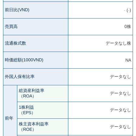
前日比(VND)
-
(
-
)
売買高
0株
流通株式数
データなし株
時価総額(1000VND)
NA
外国人保有比率
データなし
総資産利益率
データなし
（ROA）
1株利益
データなし
（EPS）
前年
株主資本利益率
データなし
（ROE）