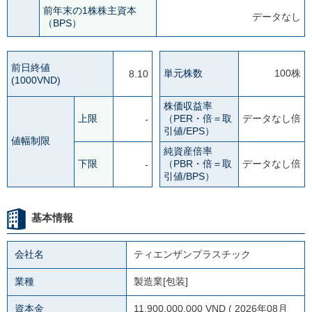
前年末の1株株主資本
データなし
（BPS）
前日終値
単元株数
100株
8.10
(1000VND)
株価収益率
上限
（PER・倍＝取
データなし倍
-
引値/EPS）
値幅制限
純資産倍率
下限
（PBR・倍＝取
データなし倍
-
引値/BPS）
基本情報
会社名
ティエンザンプラスチック
業種
製造業[包装]
資本金
11,900,000,000 VND ( 2026年08月