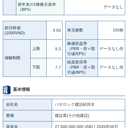
前年末の1株株主資本
データなし
（BPS）
前日終値
単元株数
100株
9.50
(1000VND)
株価収益率
上限
（PER・倍＝取
データなし倍
9.3
引値/EPS）
値幅制限
純資産倍率
下限
（PBR・倍＝取
データなし倍
7.7
引値/BPS）
基本情報
会社名
バオロック建設給排水
業種
建設業[その他建設]
資本金
27,000,000,000 VND ( 2026年08月