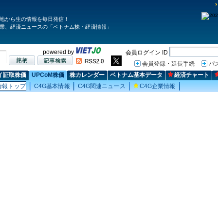
地から生の情報を毎日発信！
業、経済ニュースの「ベトナム株・経済情報」
powered by
会員ログイン ID
会員登録・延長手続
パ
イ証取株価
UPCoM株価
株カレンダー
ベトナム基本データ
経済チャート
情報トップ
C4G基本情報
C4G関連ニュース
C4G企業情報