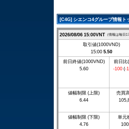
[C4G] シエンコ4グループ情報ト
2026/08/06 15:00VNT
（情報は毎日1
取引値(1000VND)
15:00
5.50
前日終値(1000VND)
前日比(
5.60
-100
(
-
値幅制限 (上限)
売買高
6.44
105,
値幅制限 (下限)
単元
4.76
10