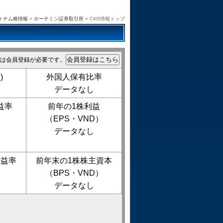
トナム株情報
>
ホーチミン証券取引所
> C4G情報トップ
は会員登録が必要です。
)
外国人保有比率
データなし
益率
前年の1株利益
（EPS・VND）
データなし
利益率
前年末の1株株主資本
（BPS・VND）
データなし