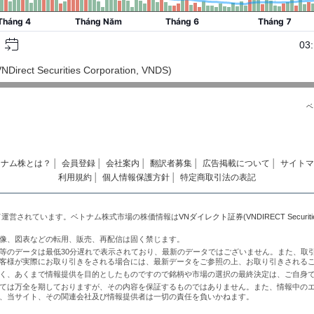
ct Securities Corporation, VNDS)
ベ
トナム株とは？
│
会員登録
│
会社案内
│
翻訳者募集
│
広告掲載について
│
サイトマ
利用規約
│
個人情報保護方針
│
特定商取引法の表記
て運営されています。ベトナム株式市場の株価情報は
VNダイレクト証券(VNDIRECT Securities 
像、図表などの転用、販売、再配信は固く禁じます。
等のデータは最低30分遅れで表示されており、最新のデータではございません。また、取
客様が実際にお取り引きをされる場合には、最新データをご参照の上、お取り引きされる
く、あくまで情報提供を目的としたものですので銘柄や市場の選択の最終決定は、ご自身
ては万全を期しておりますが、その内容を保証するものではありません。また、情報中の
、当サイト、その関連会社及び情報提供者は一切の責任を負いかねます。