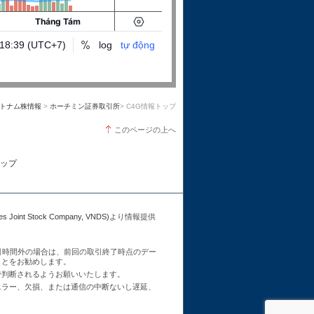
トナム株情報
>
ホーチミン証券取引所
> C4G情報トップ
このページの上へ
ップ
Joint Stock Company, VNDS)
より情報提供
引時間外の場合は、前回の取引終了時点のデー
ことをお勧めします。
で判断されるようお願いいたします。
エラー、欠損、または通信の中断ないし遅延、