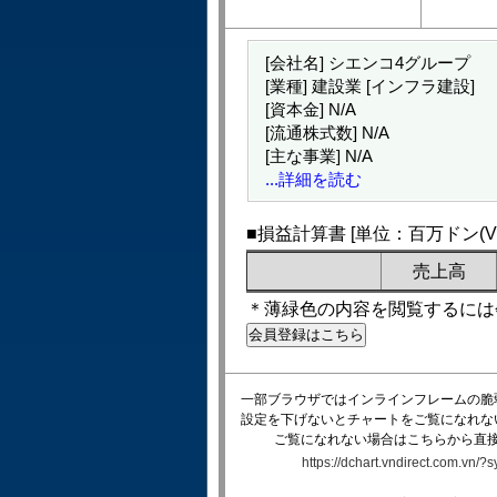
[会社名] シエンコ4グループ
[業種] 建設業 [インフラ建設]
[資本金]
N/A
[流通株式数]
N/A
[主な事業]
N/A
...詳細を読む
■損益計算書 [単位：百万ドン(VN
売上高
＊薄緑色の内容を閲覧するには
一部ブラウザではインラインフレームの脆
設定を下げないとチャートをご覧になれな
ご覧になれない場合はこちらから直
https://dchart.vndirect.com.vn/