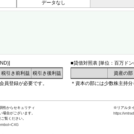
データなし
D)]
■貸借対照表 [単位：百万ドン(V
税引き前利益
税引き後利益
資産の部
会員登録が必要です。
＊資本の部には少数株主持分
弱性からセキュリティ
※リアルタ
い場合がございます。
https://vnt
接ご覧ください。
?symbol=C4G