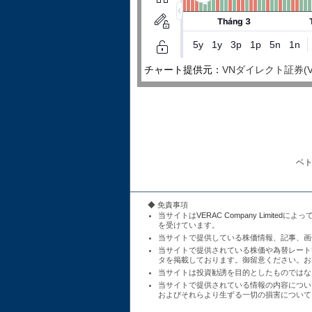
チャート提供元：
VNダイレクト証券(VNDire
ベ
◆ 免責事項
当サイトは
VERAC Company Limited
によっ
を受けています。
当サイトで提供している株価情報、記事、画
当サイトで提供されている株価や為替レート
タを掲載しております。御留意ください。お
当サイトは投資勧誘を目的としたものではな
当サイトで提供されている情報の内容につい
およびそれらより生ずる一切の損害について