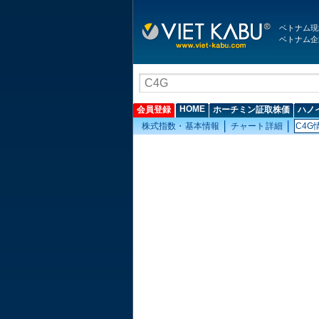
ベトナム現
ベトナム企
HOME
会員登録
ホーチミン証取株価
ハノ
株式指数・基本情報
チャート詳細
C4G