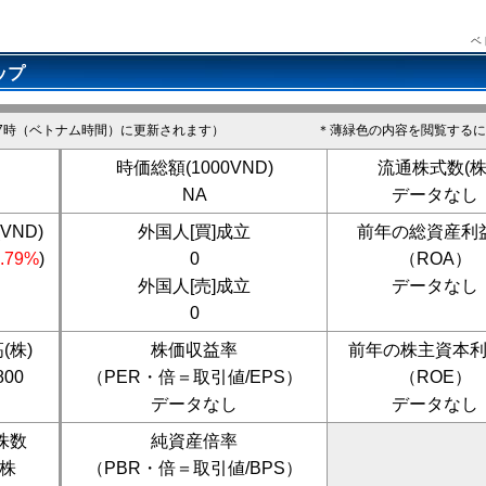
ベ
ップ
7時（ベトナム時間）に更新されます）
＊薄緑色の内容を閲覧するに
時価総額(1000VND)
流通株式数(株
NA
データなし
VND)
外国人[買]成立
前年の総資産利
1.79%
)
0
（ROA）
外国人[売]成立
データなし
0
(株)
株価収益率
前年の株主資本
800
（PER・倍＝取引値/EPS）
（ROE）
データなし
データなし
株数
純資産倍率
0株
（PBR・倍＝取引値/BPS）