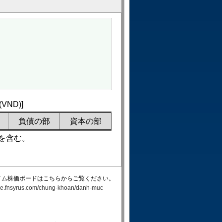
ND)]
負債の部
資本の部
を含む。
イム株価ボードはこちらからご覧ください。
rade.fnsyrus.com/chung-khoan/danh-muc