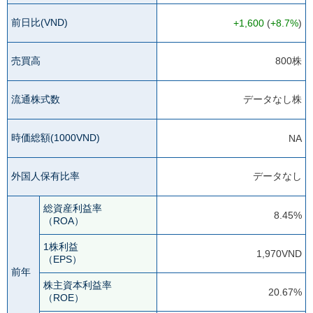
前日比(VND)
+1,600
(
+8.7%
)
売買高
800株
流通株式数
データなし株
時価総額(1000VND)
NA
外国人保有比率
データなし
総資産利益率
8.45%
（ROA）
1株利益
1,970VND
（EPS）
前年
株主資本利益率
20.67%
（ROE）