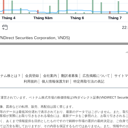
ct Securities Corporation, VNDS)
トナム株とは？
│
会員登録
│
会社案内
│
翻訳者募集
│
広告掲載について
│
サイトマ
利用規約
│
個人情報保護方針
│
特定商取引法の表記
て運営されています。ベトナム株式市場の株価情報は
VNダイレクト証券(VNDIRECT Securities 
像、図表などの転用、販売、再配信は固く禁じます。
等のデータは最低30分遅れで表示されており、最新のデータではございません。また、取
客様が実際にお取り引きをされる場合には、最新データをご参照の上、お取り引きされる
く、あくまで情報提供を目的としたものですので銘柄や市場の選択の最終決定は、ご自身
ては万全を期しておりますが、その内容を保証するものではありません。また、情報中の