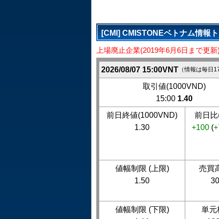
[CMI] CMISTONEベトナム情報
上場廃止企業(2019年6月6日まで更新
2026/08/07 15:00VNT
（情報は毎日1
取引値(1000VND)
15:00
1.40
前日終値(1000VND)
前日比(
1.30
+100
(
+
値幅制限 (上限)
売買高
1.50
3
値幅制限 (下限)
単元