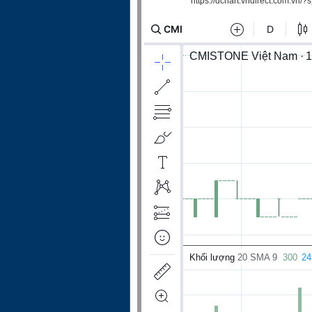
https://dchart.vndirect.com.vn/