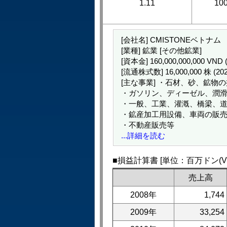
1.11
10
[会社名] CMISTONEベトナム
[業種] 鉱業 [その他鉱業]
[資本金] 160,000,000,000 VN
[流通株式数] 16,000,000 株 (2
[主な事業] ・石材、砂、鉱物
・ガソリン、ディーゼル、潤
・一般、工業、灌漑、橋梁、
・鉱産加工用設備、車両の販
・不動産販売等
...詳細を読む
■損益計算書 [単位：百万ドン(VN
売上高
2008年
1,744
2009年
33,254