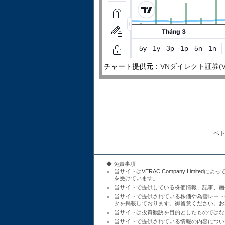
チャート提供元：
VNダイレクト証券(VNDire
ベ
◆ 免責事項
当サイトは
VERAC Company Limited
によっ
を受けています。
当サイトで提供している株価情報、記事、画
当サイトで提供されている株価や為替レート
タを掲載しております。御留意ください。お
当サイトは投資勧誘を目的としたものではな
当サイトで提供されている情報の内容につい