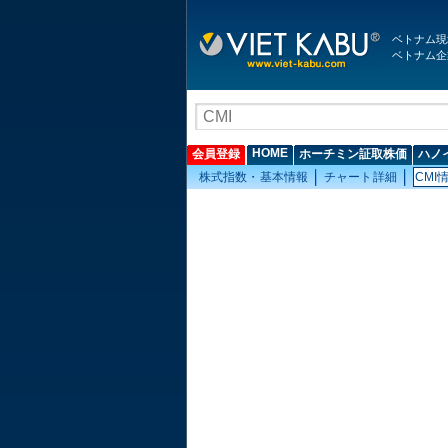
ベトナム現
ベトナム企
HOME
会員登録
ホーチミン証取株価
ハノ
株式指数・基本情報
チャート詳細
CMI