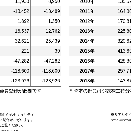
11,933
8,950
2010年
135,5
-13,452
-13,489
2011年
164,8
1,892
1,350
2012年
170,8
16,537
12,762
2013年
225,8
32,621
25,439
2014年
320,6
221
39
2015年
413,6
-47,282
-47,282
2016年
428,8
-118,600
-118,600
2017年
257,7
-123,926
-123,926
2018年
143,8
会員登録が必要です。
＊資本の部には少数株主持分
弱性からセキュリティ
※リアルタ
い場合がございます。
https://vnt
接ご覧ください。