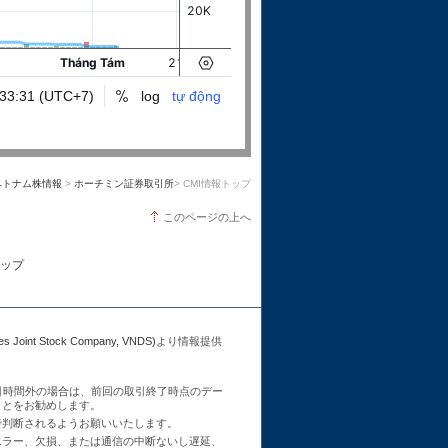
ベトナム株情報
>
ホーチミン証券取引所
> CMI情報トップ
このページの上へ
ップ
Joint Stock Company, VNDS)
より情報提供
引時間外の場合は、前回の取引終了時点のデー
ことをお勧めします。
で判断されるようお願いいたします。
エラー、欠損、または通信の中断ないし遅延、