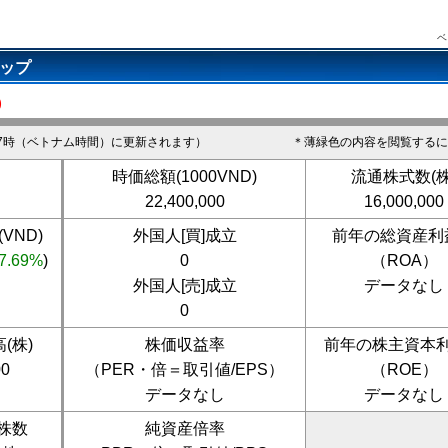
ベ
トップ
)
7時（ベトナム時間）に更新されます）
＊薄緑色の内容を閲覧するに
時価総額(1000VND)
流通株式数(株
22,400,000
16,000,000
VND)
外国人[買]成立
前年の総資産利
7.69%
)
0
（ROA）
外国人[売]成立
データなし
0
(株)
株価収益率
前年の株主資本
00
（PER・倍＝取引値/EPS）
（ROE）
データなし
データなし
株数
純資産倍率