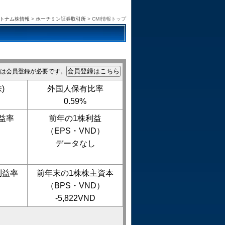
トナム株情報
>
ホーチミン証券取引所
> CMI情報トップ
は会員登録が必要です。
)
外国人保有比率
0.59%
益率
前年の1株利益
（EPS・VND）
データなし
利益率
前年末の1株株主資本
（BPS・VND）
-5,822VND