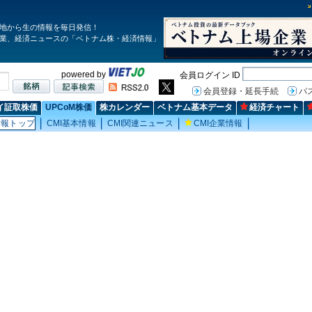
地から生の情報を毎日発信！
業、経済ニュースの「ベトナム株・経済情報」
powered by
会員ログイン ID
会員登録・延長手続
パ
イ証取株価
UPCoM株価
株カレンダー
ベトナム基本データ
経済チャート
情報トップ
CMI基本情報
CMI関連ニュース
CMI企業情報