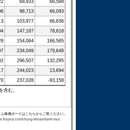
22
68,933
66,588
06
98,713
66,093
13
103,977
66,836
04
147,187
78,618
29
154,064
166,565
97
234,049
179,648
02
296,507
132,295
17
244,023
13,694
70
237,028
-93,158
を含む。
イム株価ボードはこちらからご覧ください。
rade.fnsyrus.com/chung-khoan/danh-muc