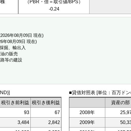
0株
（PBR・倍＝取引値/BPS）
-0.24
D (2026年08月09日 現在)
026年08月09日 現在)
の採掘、輸出入
滑油の販売
道路等の建設
売
D)]
■貸借対照表 [単位：百万ドン(V
税引き前利益
税引き後利益
資産の部
93
67
2008年
25,9
3,484
2,842
2009年
50,3