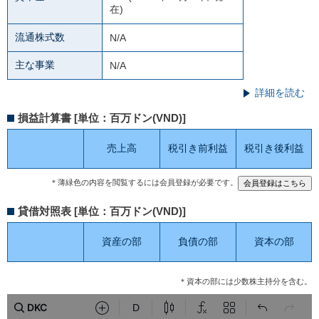
在)
流通株式数
N/A
主な事業
N/A
詳細を読む
損益計算書 [単位：百万ドン(VND)]
売上高
税引き前利益
税引き後利益
＊薄緑色の内容を閲覧するには会員登録が必要です。
貸借対照表 [単位：百万ドン(VND)]
資産の部
負債の部
資本の部
＊資本の部には少数株主持分を含む。