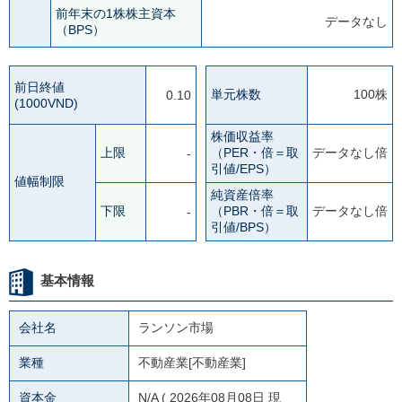
前年末の1株株主資本
データなし
（BPS）
前日終値
単元株数
100株
0.10
(1000VND)
株価収益率
上限
（PER・倍＝取
データなし倍
-
引値/EPS）
値幅制限
純資産倍率
下限
（PBR・倍＝取
データなし倍
-
引値/BPS）
基本情報
会社名
ランソン市場
業種
不動産業[不動産業]
資本金
N/A
( 2026年08月08日 現