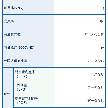
前日比(VND)
-
(
-
)
売買高
0株
流通株式数
データなし株
時価総額(1000VND)
NA
外国人保有比率
データなし
総資産利益率
データなし
（ROA）
1株利益
データなし
（EPS）
前年
株主資本利益率
データなし
（ROE）