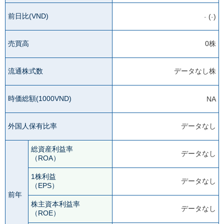
前日比(VND)
-
(
-
)
売買高
0株
流通株式数
データなし株
時価総額(1000VND)
NA
外国人保有比率
データなし
総資産利益率
データなし
（ROA）
1株利益
データなし
（EPS）
前年
株主資本利益率
データなし
（ROE）