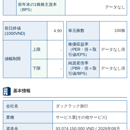
前年末の1株株主資本
データなし
（BPS）
前日終値
単元株数
100株
4.90
(1000VND)
株価収益率
上限
（PER・倍＝取
データなし倍
-
引値/EPS）
値幅制限
純資産倍率
下限
（PBR・倍＝取
データなし倍
-
引値/BPS）
基本情報
会社名
ダックラック旅行
業種
サービス業[その他サービス]
資本金
93,074,150,000 VND ( 2026年08月