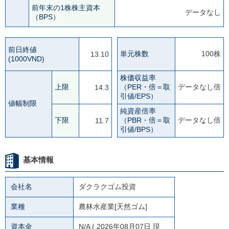
前年末の1株株主資本
データなし
（BPS）
前日終値
単元株数
100株
13.10
(1000VND)
株価収益率
上限
（PER・倍＝取
データなし倍
14.3
引値/EPS）
値幅制限
純資産倍率
下限
（PBR・倍＝取
データなし倍
11.7
引値/BPS）
基本情報
会社名
ダクラクゴム投資
業種
農林水産業[天然ゴム]
資本金
N/A
( 2026年08月07日 現