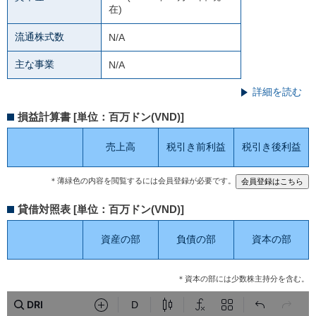
在)
流通株式数
N/A
主な事業
N/A
詳細を読む
損益計算書 [単位：百万ドン(VND)]
売上高
税引き前利益
税引き後利益
＊薄緑色の内容を閲覧するには会員登録が必要です。
貸借対照表 [単位：百万ドン(VND)]
資産の部
負債の部
資本の部
＊資本の部には少数株主持分を含む。