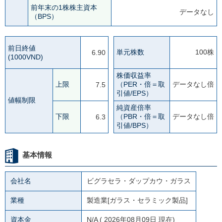
前年末の1株株主資本
データなし
（BPS）
前日終値
単元株数
100株
6.90
(1000VND)
株価収益率
上限
（PER・倍＝取
データなし倍
7.5
引値/EPS）
値幅制限
純資産倍率
下限
（PBR・倍＝取
データなし倍
6.3
引値/BPS）
基本情報
会社名
ビグラセラ・ダップカウ・ガラス
業種
製造業[ガラス・セラミック製品]
資本金
N/A
( 2026年08月09日 現在)