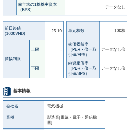
前年末の1株株主資本
データなし
（BPS）
前日終値
単元株数
100株
25.10
(1000VND)
株価収益率
上限
（PER・倍＝取
データなし倍
-
引値/EPS）
値幅制限
純資産倍率
下限
（PBR・倍＝取
データなし倍
-
引値/BPS）
基本情報
会社名
電気機械
業種
製造業[電気・電子・通信機
器]