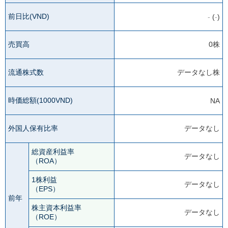
前日比(VND)
-
(
-
)
売買高
0株
流通株式数
データなし株
時価総額(1000VND)
NA
外国人保有比率
データなし
総資産利益率
データなし
（ROA）
1株利益
データなし
（EPS）
前年
株主資本利益率
データなし
（ROE）