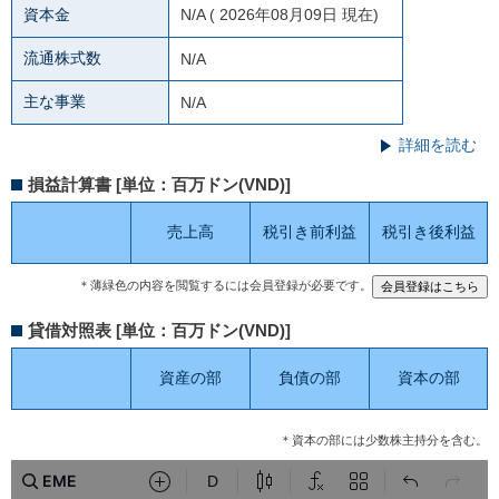
資本金
N/A
( 2026年08月09日 現在)
流通株式数
N/A
主な事業
N/A
詳細を読む
損益計算書 [単位：百万ドン(VND)]
売上高
税引き前利益
税引き後利益
＊薄緑色の内容を閲覧するには会員登録が必要です。
貸借対照表 [単位：百万ドン(VND)]
資産の部
負債の部
資本の部
＊資本の部には少数株主持分を含む。