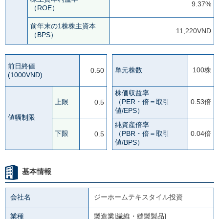
9.37%
（ROE）
前年末の1株株主資本
11,220VND
（BPS）
前日終値
単元株数
100株
0.50
(1000VND)
株価収益率
上限
（PER・倍＝取引
0.53倍
0.5
値/EPS）
値幅制限
純資産倍率
下限
（PBR・倍＝取引
0.04倍
0.5
値/BPS）
基本情報
会社名
ジーホームテキスタイル投資
業種
製造業[繊維・縫製製品]