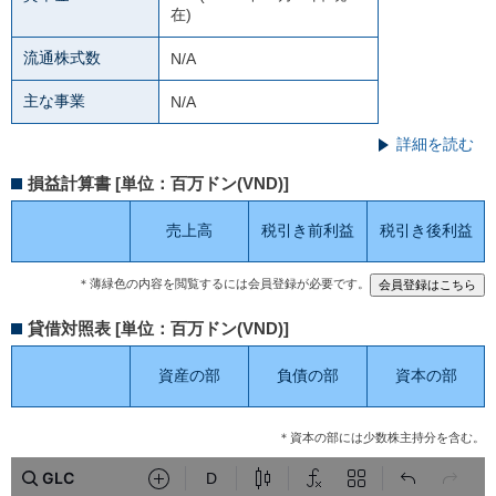
在)
流通株式数
N/A
主な事業
N/A
詳細を読む
損益計算書 [単位：百万ドン(VND)]
売上高
税引き前利益
税引き後利益
＊薄緑色の内容を閲覧するには会員登録が必要です。
貸借対照表 [単位：百万ドン(VND)]
資産の部
負債の部
資本の部
＊資本の部には少数株主持分を含む。