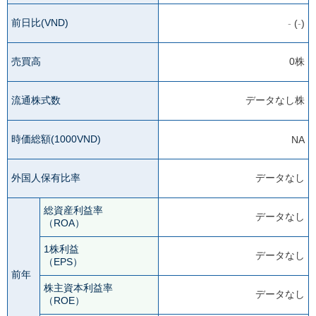
前日比(VND)
-
(
-
)
売買高
0株
流通株式数
データなし株
時価総額(1000VND)
NA
外国人保有比率
データなし
総資産利益率
データなし
（ROA）
1株利益
データなし
（EPS）
前年
株主資本利益率
データなし
（ROE）