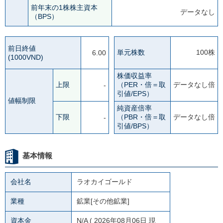
前年末の1株株主資本
データなし
（BPS）
前日終値
単元株数
100株
6.00
(1000VND)
株価収益率
上限
（PER・倍＝取
データなし倍
-
引値/EPS）
値幅制限
純資産倍率
下限
（PBR・倍＝取
データなし倍
-
引値/BPS）
基本情報
会社名
ラオカイゴールド
業種
鉱業[その他鉱業]
資本金
N/A
( 2026年08月06日 現