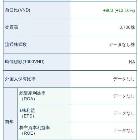
前日比(VND)
+900
(
+12.16%
)
売買高
3,700株
流通株式数
データなし株
時価総額(1000VND)
NA
外国人保有比率
データなし
総資産利益率
データなし
（ROA）
1株利益
データなし
（EPS）
前年
株主資本利益率
データなし
（ROE）