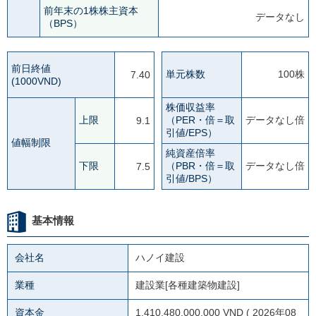
前年末の1株株主資本
データなし
（BPS）
前日終値
単元株数
100株
7.40
(1000VND)
株価収益率
上限
（PER・倍＝取
データなし倍
9.1
引値/EPS）
値幅制限
純資産倍率
下限
（PBR・倍＝取
データなし倍
7.5
引値/BPS）
基本情報
会社名
ハノイ建設
業種
建設業[各種建築物建設]
資本金
1,410,480,000,000 VND ( 2026年08