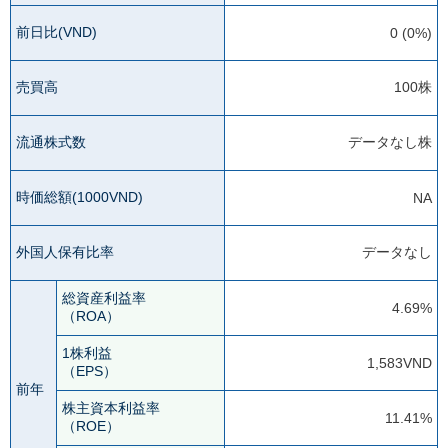
前日比(VND)
0 (0%)
売買高
100株
流通株式数
データなし株
時価総額(1000VND)
NA
外国人保有比率
データなし
総資産利益率
4.69%
（ROA）
1株利益
1,583VND
（EPS）
前年
株主資本利益率
11.41%
（ROE）