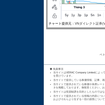
チャート提供元：
VNダイレクト証券(VNDire
ベ
◆ 免責事項
当サイトは
VERAC Company Limited
によっ
を受けています。
当サイトで提供している株価情報、記事、画
当サイトで提供されている株価や為替レート
タを掲載しております。御留意ください。お
当サイトは投資勧誘を目的としたものではな
当サイトで提供されている情報の内容につい
およびそれらより生ずる一切の損害について