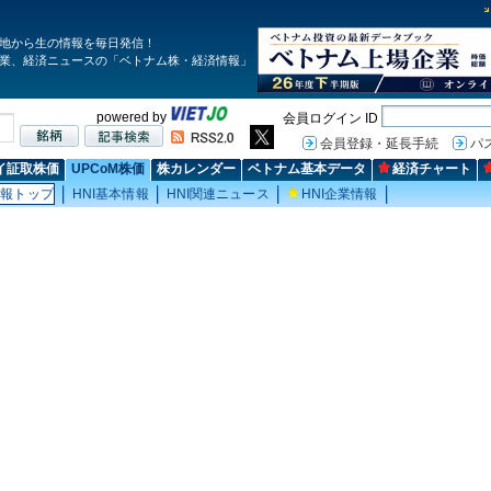
地から生の情報を毎日発信！
業、経済ニュースの「ベトナム株・経済情報」
powered by
会員ログイン ID
会員登録・延長手続
パ
イ証取株価
UPCoM株価
株カレンダー
ベトナム基本データ
経済チャート
情報トップ
HNI基本情報
HNI関連ニュース
HNI企業情報