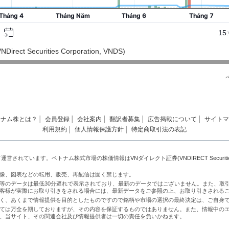
ct Securities Corporation, VNDS)
トナム株とは？
│
会員登録
│
会社案内
│
翻訳者募集
│
広告掲載について
│
サイトマ
利用規約
│
個人情報保護方針
│
特定商取引法の表記
て運営されています。ベトナム株式市場の株価情報は
VNダイレクト証券(VNDIRECT Securities 
像、図表などの転用、販売、再配信は固く禁じます。
等のデータは最低30分遅れで表示されており、最新のデータではございません。また、取
客様が実際にお取り引きをされる場合には、最新データをご参照の上、お取り引きされる
く、あくまで情報提供を目的としたものですので銘柄や市場の選択の最終決定は、ご自身
ては万全を期しておりますが、その内容を保証するものではありません。また、情報中の
、当サイト、その関連会社及び情報提供者は一切の責任を負いかねます。