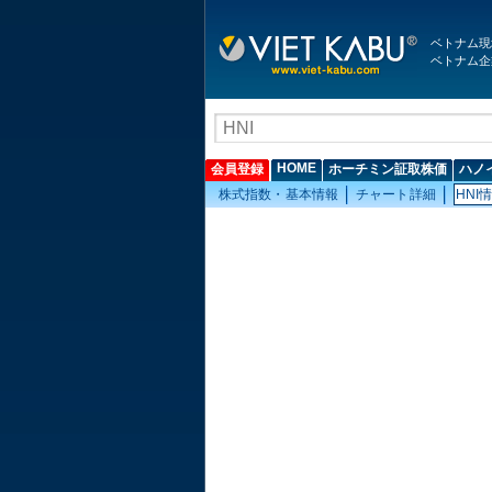
ベトナム現
ベトナム企
HOME
会員登録
ホーチミン証取株価
ハノ
株式指数・基本情報
チャート詳細
HNI