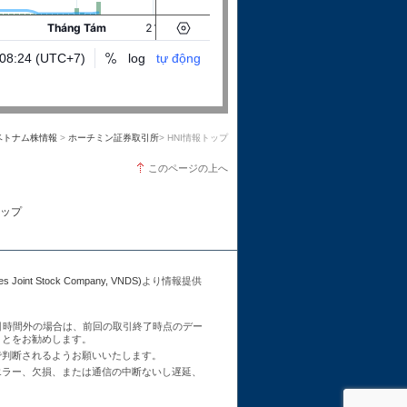
ベトナム株情報
>
ホーチミン証券取引所
> HNI情報トップ
このページの上へ
ップ
Joint Stock Company, VNDS)
より情報提供
引時間外の場合は、前回の取引終了時点のデー
ことをお勧めします。
で判断されるようお願いいたします。
エラー、欠損、または通信の中断ないし遅延、