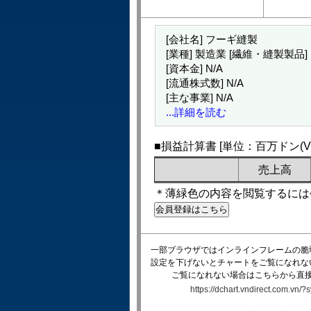
[会社名] フーギ縫製
[業種] 製造業 [繊維・縫製製品]
[資本金]
N/A
[流通株式数]
N/A
[主な事業]
N/A
...詳細を読む
■損益計算書 [単位：百万ドン(VN
売上高
＊薄緑色の内容を閲覧するには
一部ブラウザではインラインフレームの脆
設定を下げないとチャートをご覧になれな
ご覧になれない場合はこちらから直
https://dchart.vndirect.com.vn/