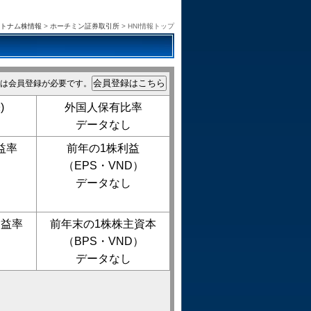
トナム株情報
>
ホーチミン証券取引所
> HNI情報トップ
は会員登録が必要です。
)
外国人保有比率
データなし
益率
前年の1株利益
（EPS・VND）
データなし
利益率
前年末の1株株主資本
（BPS・VND）
データなし