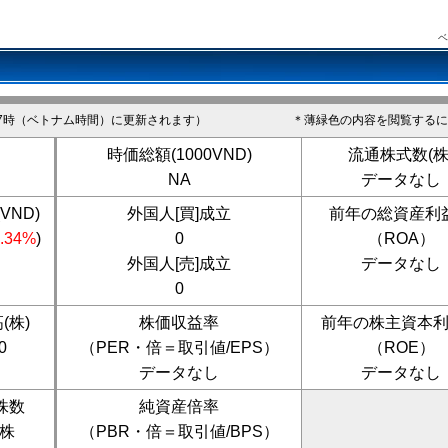
ベ
7時（ベトナム時間）に更新されます）
＊薄緑色の内容を閲覧するに
時価総額(1000VND)
流通株式数(株
NA
データなし
VND)
外国人[買]成立
前年の総資産利
0.34%
)
0
（ROA）
外国人[売]成立
データなし
0
(株)
株価収益率
前年の株主資本
0
（PER・倍＝取引値/EPS）
（ROE）
データなし
データなし
株数
純資産倍率
0株
（PBR・倍＝取引値/BPS）