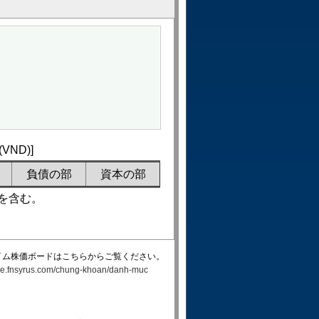
ND)]
負債の部
資本の部
を含む。
イム株価ボードはこちらからご覧ください。
rade.fnsyrus.com/chung-khoan/danh-muc