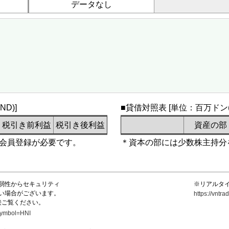
データなし
D)]
■貸借対照表 [単位：百万ドン(V
税引き前利益
税引き後利益
資産の部
会員登録が必要です。
＊資本の部には少数株主持分
弱性からセキュリティ
※リアルタ
い場合がございます。
https://vnt
接ご覧ください。
?symbol=HNI