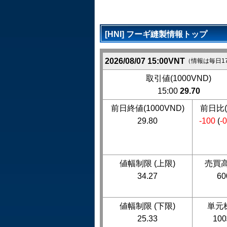
[HNI] フーギ縫製情報トップ
2026/08/07 15:00VNT
（情報は毎日1
取引値(1000VND)
15:00
29.70
前日終値(1000VND)
前日比(
29.80
-100
(
-
値幅制限 (上限)
売買高
34.27
60
値幅制限 (下限)
単元
25.33
10