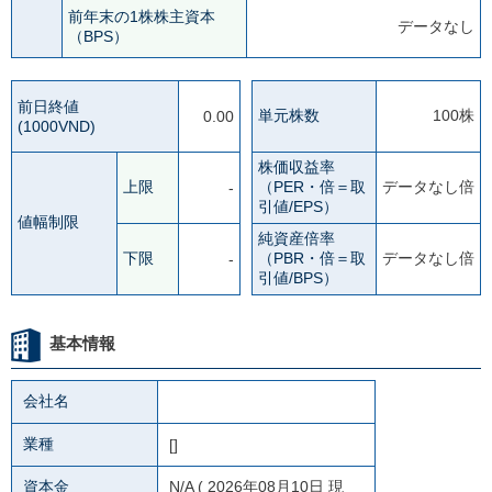
前年末の1株株主資本
データなし
（BPS）
前日終値
単元株数
100株
0.00
(1000VND)
株価収益率
上限
（PER・倍＝取
データなし倍
-
引値/EPS）
値幅制限
純資産倍率
下限
（PBR・倍＝取
データなし倍
-
引値/BPS）
基本情報
会社名
業種
[]
資本金
N/A
( 2026年08月10日 現