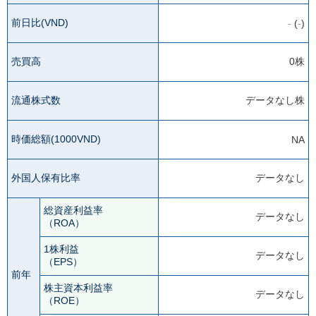
前日比(VND)
-
(
-
)
売買高
0株
流通株式数
データなし株
時価総額(1000VND)
NA
外国人保有比率
データなし
総資産利益率
データなし
（ROA）
1株利益
データなし
（EPS）
前年
株主資本利益率
データなし
（ROE）