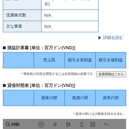
在)
流通株式数
N/A
主な事業
N/A
詳細を読む
損益計算書 [単位：百万ドン(VND)]
売上高
税引き前利益
税引き後利益
＊薄緑色の内容を閲覧するには会員登録が必要です。
貸借対照表 [単位：百万ドン(VND)]
資産の部
負債の部
資本の部
＊資本の部には少数株主持分を含む。