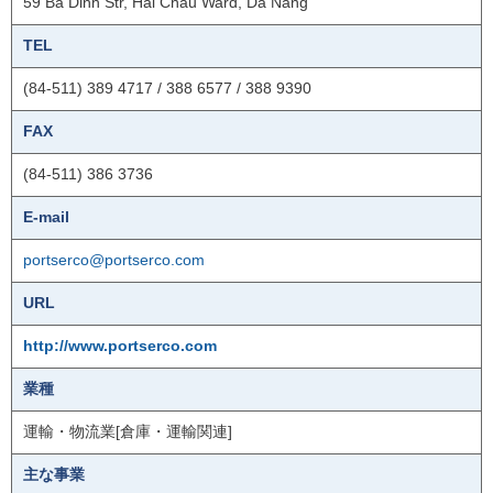
59 Ba Dinh Str, Hai Chau Ward, Da Nang
TEL
(84-511) 389 4717 / 388 6577 / 388 9390
FAX
(84-511) 386 3736
E-mail
portserco@portserco.com
URL
http://www.portserco.com
業種
運輸・物流業[倉庫・運輸関連]
主な事業