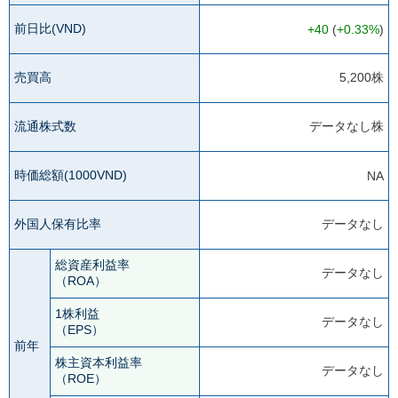
前日比(VND)
+40
(
+0.33%
)
売買高
5,200株
流通株式数
データなし株
時価総額(1000VND)
NA
外国人保有比率
データなし
総資産利益率
データなし
（ROA）
1株利益
データなし
（EPS）
前年
株主資本利益率
データなし
（ROE）