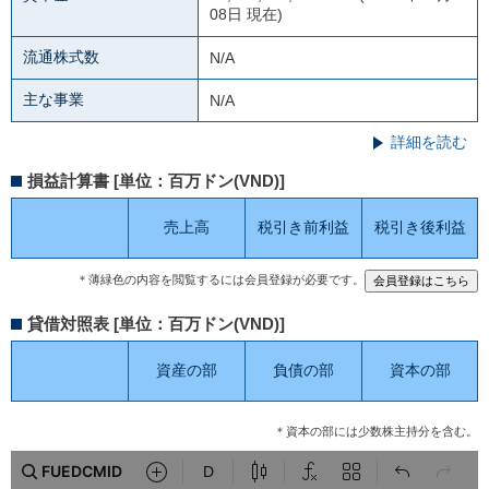
08日 現在)
流通株式数
N/A
主な事業
N/A
詳細を読む
損益計算書 [単位：百万ドン(VND)]
売上高
税引き前利益
税引き後利益
＊薄緑色の内容を閲覧するには会員登録が必要です。
貸借対照表 [単位：百万ドン(VND)]
資産の部
負債の部
資本の部
＊資本の部には少数株主持分を含む。