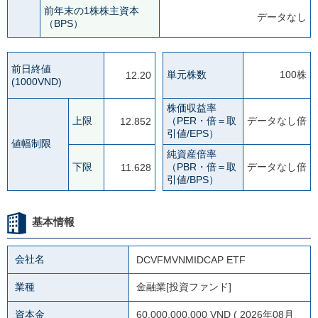
前年末の1株株主資本
データなし
（BPS）
前日終値
単元株数
100株
12.20
(1000VND)
株価収益率
上限
（PER・倍＝取
データなし倍
12.852
引値/EPS）
値幅制限
純資産倍率
下限
（PBR・倍＝取
データなし倍
11.628
引値/BPS）
基本情報
会社名
DCVFMVNMIDCAP ETF
業種
金融業[投資ファンド]
資本金
60,000,000,000 VND ( 2026年08月