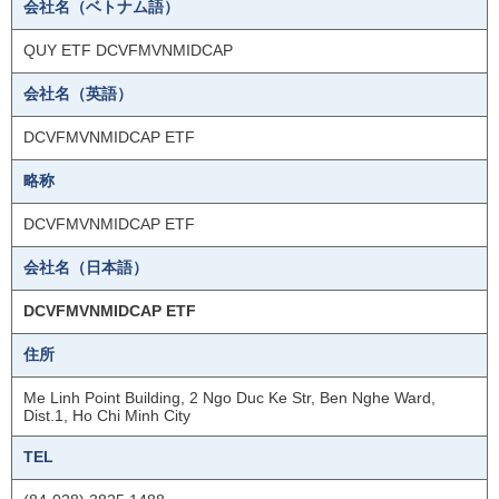
会社名（ベトナム語）
QUY ETF DCVFMVNMIDCAP
会社名（英語）
DCVFMVNMIDCAP ETF
略称
DCVFMVNMIDCAP ETF
会社名（日本語）
DCVFMVNMIDCAP ETF
住所
Me Linh Point Building, 2 Ngo Duc Ke Str, Ben Nghe Ward,
Dist.1, Ho Chi Minh City
TEL