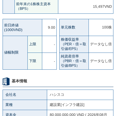
前年末の1株株主資本
15,497VND
（BPS）
前日終値
単元株数
100株
9.00
(1000VND)
株価収益率
上限
（PER・倍＝取
データなし倍
-
引値/EPS）
値幅制限
純資産倍率
下限
（PBR・倍＝取
データなし倍
-
引値/BPS）
基本情報
会社名
ハシスコ
業種
建設業[インフラ建設]
資本金
80,000,000,000 VND ( 2026年08月