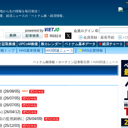
地から生の情報を毎日発信！
業、経済ニュースの「ベトナム株・経済情報」
powered by
会員ログイン ID
会員登録・延長手続
パ
イ証取株価
UPCoM株価
株カレンダー
ベトナム基本データ
経済チャート
情報トップ
HAS基本情報
HAS関連ニュース
HAS企業情報
ベトナム株情報
>
ホーチミン証券取引所
> HAS関連ニュース
績
(26/08/05)
績
(26/07/05)
績
(26/07/05)
)
(26/04/12)
取の監視銘柄に
(26/04/09)
績
(25/12/03)