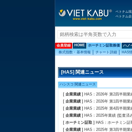
ベトナム現
ベトナム企
HOME
会員登録
ホーチミン証取株価
ハノ
株式指数・基本情報
チャート詳細
HAS
[HAS] 関連ニュース
ハシスコ 関連ニュース
[
企業業績
]
HAS：2026年 第2四半期業
[
企業業績
]
HAS：2026年 第1四半期業
[
企業業績
]
HAS：2025年 第4四半期業
[
企業業績
]
HAS：2025年業績 (監査済み
[
ホーチミン証取
]
HAS：ホーチミン証
[
企業業績
]
HAS：2025年 第3四半期業