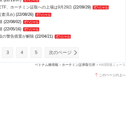
AP ETF、ホーチミン証取への上場は9月29日
(22/09/29)
監査済み)
(22/08/26)
績
(22/08/02)
績
(22/05/16)
証取の警告措置が解除
(22/04/21)
3
4
5
次のページ
ベトナム株情報
>
ホーチミン証券取引所
> HAS関連ニュース
このページの上へ