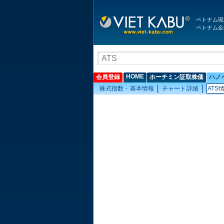
ベトナム現
ベトナム企
HOME
会員登録
ホーチミン証取株価
ハノ
株式指数・基本情報
チャート詳細
ATS