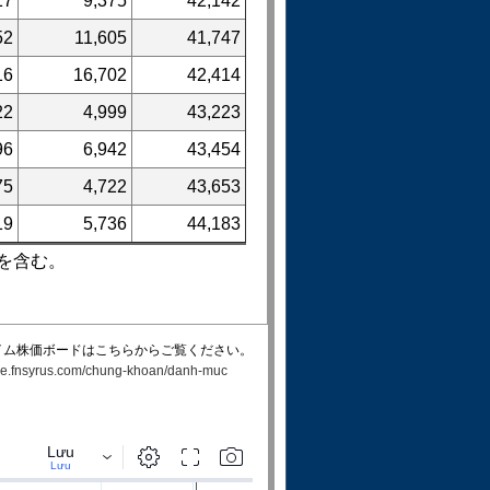
17
9,375
42,142
52
11,605
41,747
16
16,702
42,414
22
4,999
43,223
96
6,942
43,454
75
4,722
43,653
19
5,736
44,183
を含む。
イム株価ボードはこちらからご覧ください。
rade.fnsyrus.com/chung-khoan/danh-muc