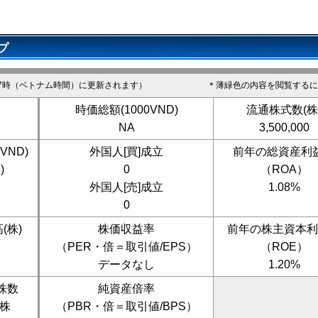
プ
7時（ベトナム時間）に更新されます）
＊薄緑色の内容を閲覧するに
時価総額(1000VND)
流通株式数(株
NA
3,500,000
VND)
外国人[買]成立
前年の総資産利
-
)
0
（ROA）
外国人[売]成立
1.08%
0
(株)
株価収益率
前年の株主資本利
（PER・倍＝取引値/EPS）
（ROE）
データなし
1.20%
株数
純資産倍率
0株
（PBR・倍＝取引値/BPS）