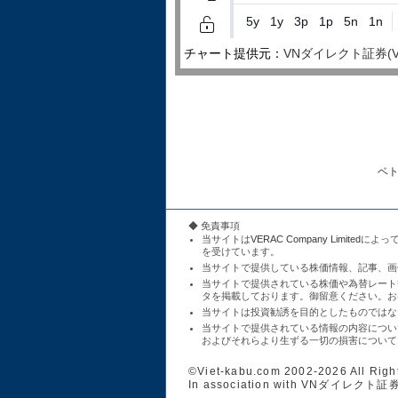
チャート提供元：
VNダイレクト証券(VNDire
ベ
◆ 免責事項
当サイトは
VERAC Company Limited
によっ
を受けています。
当サイトで提供している株価情報、記事、画
当サイトで提供されている株価や為替レート
タを掲載しております。御留意ください。お
当サイトは投資勧誘を目的としたものではな
当サイトで提供されている情報の内容につい
およびそれらより生ずる一切の損害について
©Viet-kabu.com 2002-2026 All Righ
In association with
VNダイレクト証券(VND