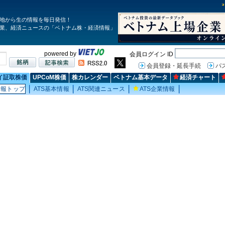
地から生の情報を毎日発信！
業、経済ニュースの「ベトナム株・経済情報」
powered by
会員ログイン ID
会員登録・延長手続
パ
イ証取株価
UPCoM株価
株カレンダー
ベトナム基本データ
経済チャート
情報トップ
ATS基本情報
ATS関連ニュース
ATS企業情報