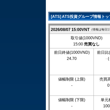
[ATS] ATS投資グループ情報トッ
2026/08/07 15:00VNT
（情報は毎日1
取引値(1000VND)
15:00
売買なし
前日終値(1000VND)
前日比(
24.70
-
(
値幅制限 (上限)
売買高
-
0
値幅制限 (下限)
単元
-
10