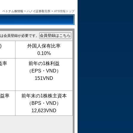
ベトナム株情報
>
ハノイ証券取引所
> ATS情報トップ
は会員登録が必要です。
)
外国人保有比率
0.10%
益率
前年の1株利益
（EPS・VND）
151VND
益率
前年末の1株株主資本
（BPS・VND）
12,623VND