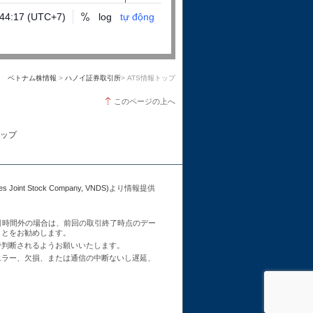
ベトナム株情報
>
ハノイ証券取引所
> ATS情報トップ
このページの上へ
ップ
Joint Stock Company, VNDS)
より情報提供
引時間外の場合は、前回の取引終了時点のデー
ことをお勧めします。
で判断されるようお願いいたします。
エラー、欠損、または通信の中断ないし遅延、