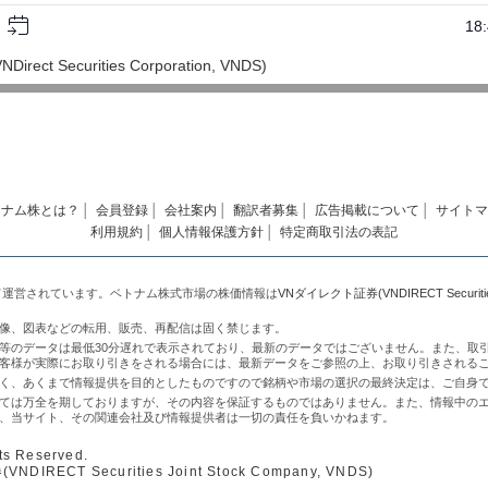
ct Securities Corporation, VNDS)
トナム株とは？
│
会員登録
│
会社案内
│
翻訳者募集
│
広告掲載について
│
サイトマ
利用規約
│
個人情報保護方針
│
特定商取引法の表記
て運営されています。ベトナム株式市場の株価情報は
VNダイレクト証券(VNDIRECT Securities 
像、図表などの転用、販売、再配信は固く禁じます。
等のデータは最低30分遅れで表示されており、最新のデータではございません。また、取
客様が実際にお取り引きをされる場合には、最新データをご参照の上、お取り引きされる
く、あくまで情報提供を目的としたものですので銘柄や市場の選択の最終決定は、ご自身
ては万全を期しておりますが、その内容を保証するものではありません。また、情報中の
、当サイト、その関連会社及び情報提供者は一切の責任を負いかねます。
ts Reserved.
IRECT Securities Joint Stock Company, VNDS)