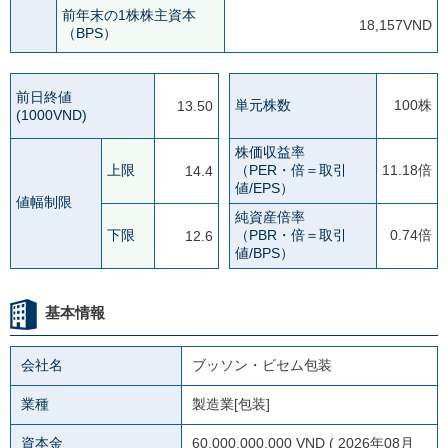
前年末の1株株主資本
18,157VND
（BPS）
前日終値
単元株数
100株
13.50
(1000VND)
株価収益率
上限
（PER・倍＝取引
11.18倍
14.4
値/EPS）
値幅制限
純資産倍率
下限
（PBR・倍＝取引
0.74倍
12.6
値/BPS）
基本情報
会社名
ブッソン・ビセム包装
業種
製造業[包装]
資本金
60,000,000,000 VND ( 2026年08月